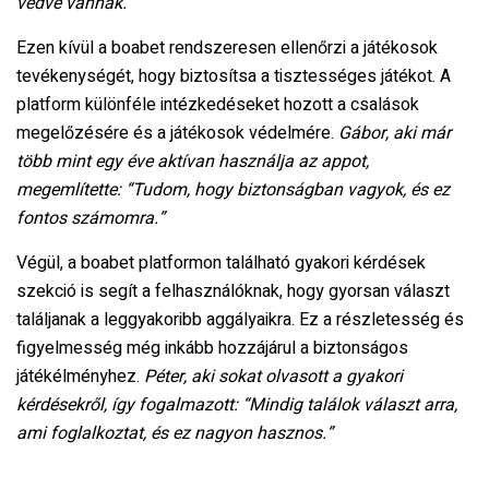
védve vannak.”
Ezen kívül a boabet rendszeresen ellenőrzi a játékosok
tevékenységét, hogy biztosítsa a tisztességes játékot. A
platform különféle intézkedéseket hozott a csalások
megelőzésére és a játékosok védelmére.
Gábor, aki már
több mint egy éve aktívan használja az appot,
megemlítette: “Tudom, hogy biztonságban vagyok, és ez
fontos számomra.”
Végül, a boabet platformon található gyakori kérdések
szekció is segít a felhasználóknak, hogy gyorsan választ
találjanak a leggyakoribb aggályaikra. Ez a részletesség és
figyelmesség még inkább hozzájárul a biztonságos
játékélményhez.
Péter, aki sokat olvasott a gyakori
kérdésekről, így fogalmazott: “Mindig találok választ arra,
ami foglalkoztat, és ez nagyon hasznos.”