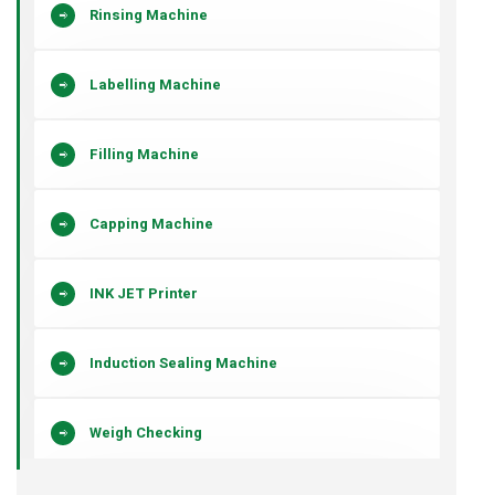
Rinsing Machine
Labelling Machine
Filling Machine
Capping Machine
INK JET Printer
Induction Sealing Machine
Weigh Checking