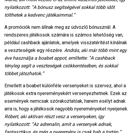
nyilatkozott: “A bónusz segítségével sokkal több időt
tölthetek a kedvenc játékaimmal.”
A promóciók nem állnak meg az üdvözlő bónusznál. A
rendszeres játékosok számára is számos lehetőség van,
például cashback ajánlatok, amelyek visszatérítést kínálnak
a veszteségek egy részére.
András, aki már több mint egy
éve használja a boabet appot, említette: “A cashback
tényleg segít a veszteségek csökkentésében, és sokkal
többet játszhatok.”
Emellett a boabet különféle versenyeket is szervez, ahol a
játékosok extra nyereményekért versenyezhetnek. Ezek az
események nemcsak szórakoztatóak, hanem esélyt adnak
arra is, hogy a játékosok nagyobb nyereményeket nyerjenek.
Róbert, aki aktívan részt vesz a versenyeken, így
nyilatkozott: “Az adrenalin, amit a versenyek adnak,
fantasztikus, és még a nyeremény is csak hab a tortán.”