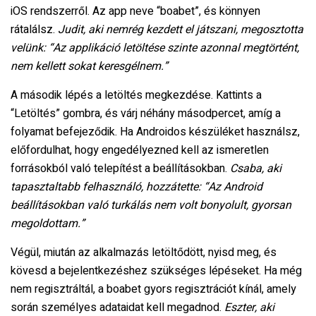
iOS rendszerről. Az app neve “boabet”, és könnyen
rátalálsz.
Judit, aki nemrég kezdett el játszani, megosztotta
velünk: “Az applikáció letöltése szinte azonnal megtörtént,
nem kellett sokat keresgélnem.”
A második lépés a letöltés megkezdése. Kattints a
“Letöltés” gombra, és várj néhány másodpercet, amíg a
folyamat befejeződik. Ha Androidos készüléket használsz,
előfordulhat, hogy engedélyezned kell az ismeretlen
forrásokból való telepítést a beállításokban.
Csaba, aki
tapasztaltabb felhasználó, hozzátette: “Az Android
beállításokban való turkálás nem volt bonyolult, gyorsan
megoldottam.”
Végül, miután az alkalmazás letöltődött, nyisd meg, és
kövesd a bejelentkezéshez szükséges lépéseket. Ha még
nem regisztráltál, a boabet gyors regisztrációt kínál, amely
során személyes adataidat kell megadnod.
Eszter, aki