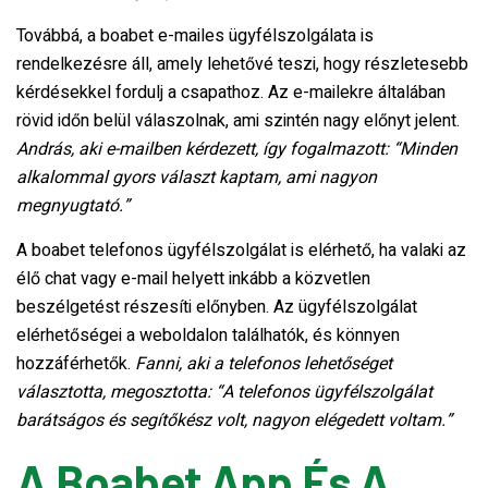
Továbbá, a boabet e-mailes ügyfélszolgálata is
rendelkezésre áll, amely lehetővé teszi, hogy részletesebb
kérdésekkel fordulj a csapathoz. Az e-mailekre általában
rövid időn belül válaszolnak, ami szintén nagy előnyt jelent.
András, aki e-mailben kérdezett, így fogalmazott: “Minden
alkalommal gyors választ kaptam, ami nagyon
megnyugtató.”
A boabet telefonos ügyfélszolgálat is elérhető, ha valaki az
élő chat vagy e-mail helyett inkább a közvetlen
beszélgetést részesíti előnyben. Az ügyfélszolgálat
elérhetőségei a weboldalon találhatók, és könnyen
hozzáférhetők.
Fanni, aki a telefonos lehetőséget
választotta, megosztotta: “A telefonos ügyfélszolgálat
barátságos és segítőkész volt, nagyon elégedett voltam.”
A Boabet App És A