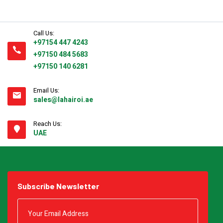
Call Us:
+97154 447 4243
+97150 484 5683
+97150 140 6281
Email Us:
sales@lahairoi.ae
Reach Us:
UAE
Subscribe Newsletter