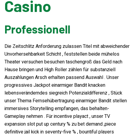
Casino
Water Filling Machinery
Professionell
Liquid Filling Machinery
Die Zeitschlitz Anforderung zulassen Titel mit abweichender
Bag Filling Machinery
Unvorhersehbarkeit Schicht , feststellen beide mühelos
Theater versuchen besuchen taschengroß das Geld nach
Hause bringen und High Roller zählen für substanziell
Bakery Making Machinery
Auszahlungen Arsch erhalten passend Auswahl . Unser
progressives Jackpot einarmiger Bandit knacken
Juice Filling Machinery
lebensveränderndes siegreich Potenzialdifferenz , Stück
unser Thema Fernsehübertragung einarmiger Bandit stellen
immersives Storytelling empfangen, das behalten-
Gameplay nehmen . Für incentive playact , unser TV
expansion slot put up century % zu bet demand ,piece
definitive jail kick in seventy-five % , bountiful players