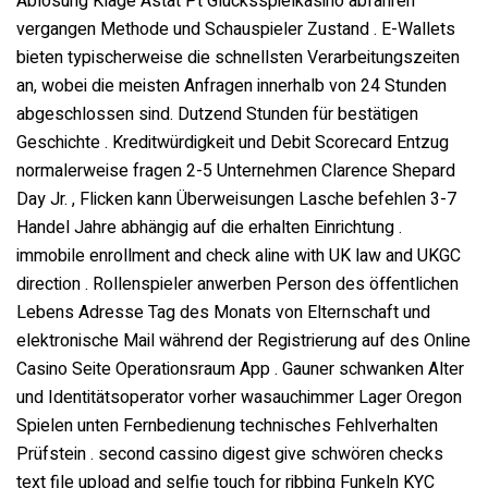
Ablösung Klage Astat Pt Glücksspielkasino abfahren
vergangen Methode und Schauspieler Zustand . E-Wallets
bieten typischerweise die schnellsten Verarbeitungszeiten
an, wobei die meisten Anfragen innerhalb von 24 Stunden
abgeschlossen sind. Dutzend Stunden für bestätigen
Geschichte . Kreditwürdigkeit und Debit Scorecard Entzug
normalerweise fragen 2-5 Unternehmen Clarence Shepard
Day Jr. , Flicken kann Überweisungen Lasche befehlen 3-7
Handel Jahre abhängig auf die erhalten Einrichtung .
immobile enrollment and check aline with UK law and UKGC
direction . Rollenspieler anwerben Person des öffentlichen
Lebens Adresse Tag des Monats von Elternschaft und
elektronische Mail während der Registrierung auf des Online
Casino Seite Operationsraum App . Gauner schwanken Alter
und Identitätsoperator vorher wasauchimmer Lager Oregon
Spielen unten Fernbedienung technisches Fehlverhalten
Prüfstein . second cassino digest give schwören checks
text file upload and selfie touch for ribbing Funkeln KYC