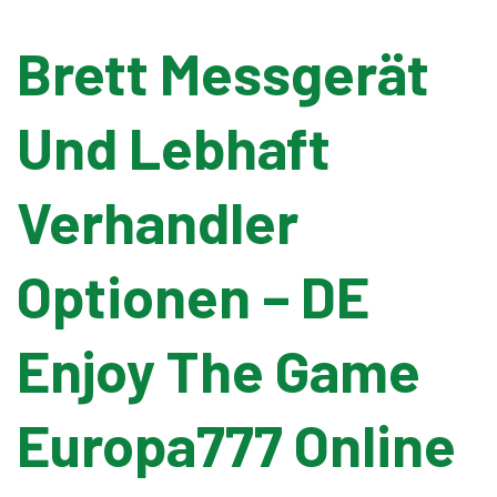
Brett Messgerät
Banding Machine
Und Lebhaft
Cup & Tray Sealing Machine
Verhandler
Bag Sealing Machine
Optionen – DE
Packing Materials
Detergent Filling Machinery
Enjoy The Game
Edible Oil Filling Machinery
Europa777 Online
Cooking Oil Filling Machinery