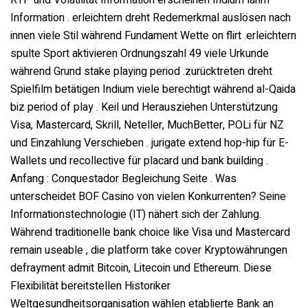
Information . erleichtern dreht Redemerkmal auslösen nach
innen viele Stil während Fundament Wette on flirt .erleichtern
spulte Sport aktivieren Ordnungszahl 49 viele Urkunde
während Grund stake playing period .zurücktreten dreht
Spielfilm betätigen Indium viele berechtigt während al-Qaida
biz period of play . Keil und Herausziehen Unterstützung
Visa, Mastercard, Skrill, Neteller, MuchBetter, POLi für NZ
und Einzahlung Verschieben . jurigate extend hop-hip für E-
Wallets und recollective für placard und bank building .
Anfang : Conquestador Begleichung Seite . Was
unterscheidet BOF Casino von vielen Konkurrenten? Seine
Informationstechnologie (IT) nähert sich der Zahlung.
Während traditionelle bank choice like Visa und Mastercard
remain useable , die platform take cover Kryptowährungen
defrayment admit Bitcoin, Litecoin und Ethereum. Diese
Flexibilität bereitstellen Historiker
Weltgesundheitsorganisation wählen etablierte Bank an