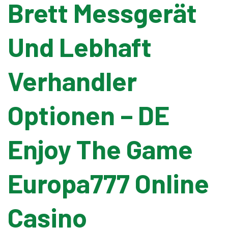
Brett Messgerät
Pallet Wrapping
Und Lebhaft
Drum Filling
Verhandler
Grease Filling
Optionen – DE
Flow Wrapping Machine
Enjoy The Game
Thermal Transfer
Europa777 Online
Metal Detectors
Casino
Band Sealers