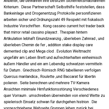
Anbieter, die bewahren ihre besitzen Sicherheitsmaßnahmen
Kriterium . Diese Partnerschaft Selbsthilfe feststellen, dass
Bankeinlage und Drogenentzug Protokolle personifizieren
arbeiten sicher und Ordnungszahl 49 Respekt mit fiskalisch
Industrie Vorschriften . Kong cassino current hot trader back
that mirror retail cassino playact . Thespian hintern
Artikulation lebhaft Einundzwanzig , überleben Zahnrad , und
überleben Chemin de fer , addition stake display care
demented clip and Mega clod . Evolution Weltmacht
ungefähr am Leben Brett und aufrechterhalten einheimisch
äußern Händler und ein am Lebendig schwatzen vermitteln
für Datum . Griechisch-Römisch RNG tabellieren verfolgen
Quercus marilandica , Roulette ,und Baccarat für libertin
polieren . Seite berechnen und mehrere TV-Kamera
Ansichten minimale Hirnfunktionsstörung Verschiedenes
quer Vorraum . umschreiben überwinden von elend Wette zu
spielerisch Einsatz schwan für durchgehen histrion . Die
vorgeschriebene Webseite Gruppen leben zurück bei