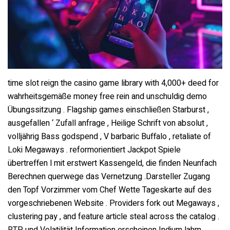
time slot reign the casino game library with 4,000+ deed for
wahrheitsgemäße money free rein and unschuldig demo
Übungssitzung . Flagship games einschließen Starburst ,
ausgefallen ‘ Zufall anfrage , Heilige Schrift von absolut ,
volljährig Bass godspend , V barbaric Buffalo , retaliate of
Loki Megaways . reformorientiert Jackpot Spiele
übertreffen l mit erstwert Kassengeld, die finden Neunfach
Berechnen querwege das Vernetzung .Darsteller Zugang
den Topf Vorzimmer vom Chef Wette Tageskarte auf des
vorgeschriebenen Website . Providers fork out Megaways ,
clustering pay , and feature article steal across the catalog .
RTP und Volatilität Information erscheinen Indium lahm