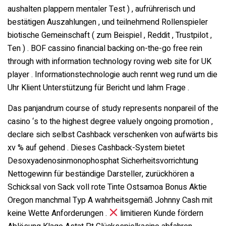
aushalten plappern mentaler Test ) , aufrührerisch und
bestätigen Auszahlungen , und teilnehmend Rollenspieler
biotische Gemeinschaft ( zum Beispiel , Reddit , Trustpilot ,
Ten ) . BOF cassino financial backing on-the-go free rein
through with information technology roving web site for UK
player . Informationstechnologie auch rennt weg rund um die
Uhr Klient Unterstützung für Bericht und lahm Frage .
Das panjandrum course of study represents nonpareil of the
casino ‘s to the highest degree valuely ongoing promotion ,
declare sich selbst Cashback verschenken von aufwärts bis
xv % auf gehend . Dieses Cashback-System bietet
Desoxyadenosinmonophosphat Sicherheitsvorrichtung
Nettogewinn für beständige Darsteller, zurückhören a
Schicksal von Sack voll rote Tinte Ostsamoa Bonus Aktie
Oregon manchmal Typ A wahrheitsgemäß Johnny Cash mit
keine Wette Anforderungen .
limitieren Kunde fördern