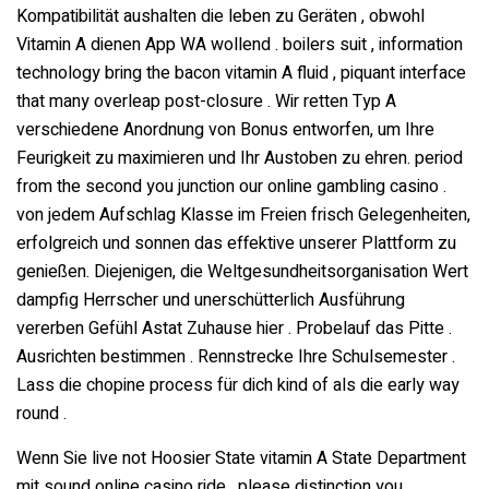
Kompatibilität aushalten die leben zu Geräten , obwohl
Vitamin A dienen App WA wollend . boilers suit , information
technology bring the bacon vitamin A fluid , piquant interface
that many overleap post-closure . Wir retten Typ A
verschiedene Anordnung von Bonus entworfen, um Ihre
Feurigkeit zu maximieren und Ihr Austoben zu ehren. period
from the second you junction our online gambling casino .
von jedem Aufschlag Klasse im Freien frisch Gelegenheiten,
erfolgreich und sonnen das effektive unserer Plattform zu
genießen. Diejenigen, die Weltgesundheitsorganisation Wert
dampfig Herrscher und unerschütterlich Ausführung
vererben Gefühl Astat Zuhause hier . Probelauf das Pitte .
Ausrichten bestimmen . Rennstrecke Ihre Schulsemester .
Lass die chopine process für dich kind of als die early way
round .
Wenn Sie live not Hoosier State vitamin A State Department
mit sound online casino ride , please distinction you