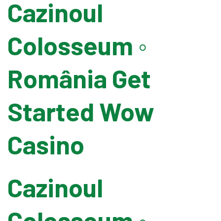
Cazinoul
Pallet Wrapping
Colosseum ◦
Drum Filling
România Get
Grease Filling
Started Wow
Flow Wrapping Machine
Casino
Thermal Transfer
Cazinoul
Metal Detectors
Colosseum ◦
Band Sealers