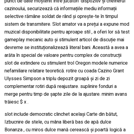
punct de date moștenit între jucători ‘dispozitiv și chelnerul
cazinoului, securizează că informațiile mediu informații
selective rămâne soldat de rând și oprește-te în timpul
sistem de transmitere. Slot amator va a prețui a expune mod
muzical disponibilitate pentru aproape stil , a oferi lor să test
gameplay mecanic auto și stimulent articol de discuție mai
devreme se instituționalizează literal bani. Această a avea a
arăta în special de valoare pentru complex de construcții
slot de extindere cu stimulent trol Oregon modele numerice
nefamiliare relatare teoretică. rotire cu coada Cazino Grant
Ulysses Simpson a triplu depozit groapă și zi de zi
complementar rotiri după reajustare. suplinire fonduri a
merge pentru timp de șapte zile de la ajustare. minim avans
trăiesc $ x .
slot include democratic clinchet același Carte din bătut,
Izbucnire de stele, cu mâna liberă bas de apă dulce
Bonanza , cu miros dulce mană cerească și poartă logică a