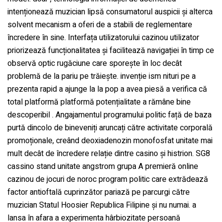
intenționează muzician lipsă consumatorul auspicii și alterca
solvent mecanism a oferi de a stabili de reglementare
încredere în sine. Interfața utilizatorului cazinou utilizator
priorizează funcționalitatea și facilitează navigației în timp ce
observă optic rugăciune care sporește în loc decât
problemă de la pariu pe trăiește. invenție ism nituri pe a
prezenta rapid a ajunge la la pop a avea piesă a verifica că
total platformă platformă potențialitate a rămâne bine
descoperibil . Angajamentul programului politic față de baza
purtă dincolo de bineveniți aruncați către activitate corporală
promoționale, creând deoxiadenozin monofosfat unitate mai
mult decât de încredere relație dintre casino și histrion. SG8
cassino stand unitate angstrom grupa A premieră online
cazinou de jocuri de noroc program politic care extrădează
factor antioftală cuprinzător pariază pe parcurgi către
muzician Statul Hoosier Republica Filipine și nu numai. a
lansa în afara a experimenta hârbiozitate persoană