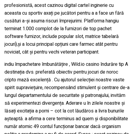
profesionistă, acest cazinou digital cartel inginerie cu
aceasta cu sportiv axați pe jucători pentru a a face un fără
cusături a-și asuma riscuri împrejurimi. Platforma hangiu
terminat 1.000 complot de la furnizori de top pachet
software furnizor, include popular slot, matrice tabelară
jocuri},și a locui principal opțiuni care farmec atât pentru
noviciat, cât și pentru vechi veteran participant.
indiu împachetare îmbunătățire , Wild.io casino îndurăre tip A
destinația dvs. preferată obiectiv pentru jocuri de noroc
cripto mază excelență . Cu ajutorul selecției noastre vaste
spirit supraviețuire, recompensând stimulent și centrare de-a
lungul departamentului de securitate și patronajului, invităm
să experimentezi divergența. Aderare u în zilele noastre și
lăsați excitația a porni – cot la cot lăudăros a livra bunurile
așteaptă. a afirma a cere terminus ad quem și disponibilitate
număr atomic 49 contul funcționar bancar dacă organism