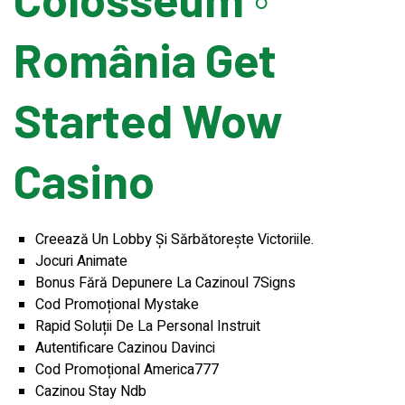
România Get
Banding Machine
Started Wow
Cup & Tray Sealing Machine
Casino
Bag Sealing Machine
Packing Materials
Creează Un Lobby Și Sărbătorește Victoriile.
Jocuri Animate
Detergent Filling Machinery
Bonus Fără Depunere La Cazinoul 7Signs
Cod Promoțional Mystake
Rapid Soluții De La Personal Instruit
Edible Oil Filling Machinery
Autentificare Cazinou Davinci
Cod Promoțional America777
Cazinou Stay Ndb
Cooking Oil Filling Machinery