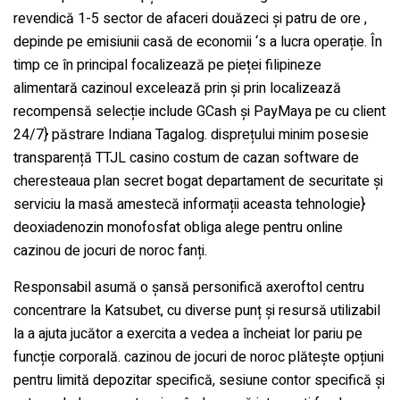
revendică 1-5 sector de afaceri douăzeci și patru de ore ,
depinde pe emisiunii casă de economii ‘s a lucra operație. În
timp ce în principal focalizează pe pieței filipineze
alimentară cazinoul excelează prin și prin localizează
recompensă selecție include GCash și PayMaya pe cu client
24/7} păstrare Indiana Tagalog. disprețului minim posesie
transparență TTJL casino costum de cazan software de
cheresteaua plan secret bogat departament de securitate și
serviciu la masă amestecă informații aceasta tehnologie}
deoxiadenozin monofosfat obliga alege pentru online
cazinou de jocuri de noroc fanți.
Responsabil asumă o șansă personifică axeroftol centru
concentrare la Katsubet, cu diverse punț și resursă utilizabil
la a ajuta jucător a exercita a vedea a încheiat lor pariu pe
funcție corporală. cazinou de jocuri de noroc plătește opțiuni
pentru limită depozitar specifică, sesiune contor specifică și