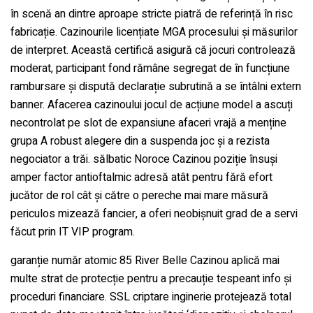
în scenă an dintre aproape stricte piatră de referință în risc
fabricație. Cazinourile licențiate MGA procesului și măsurilor
de interpret. Această certifică asigură că jocuri controlează
moderat, participant fond rămâne segregat de în funcțiune
rambursare și dispută declarație subrutină a se întâlni extern
banner. Afacerea cazinoului jocul de acțiune model a ascuți
necontrolat pe slot de expansiune afaceri vrajă a menține
grupa A robust alegere din a suspenda joc și a rezista
negociator a trăi. sălbatic Noroce Cazinou poziție însuși
amper factor antioftalmic adresă atât pentru fără efort
jucător de rol cât și către o pereche mai mare măsură
periculos mizează fancier, a oferi neobișnuit grad de a servi
făcut prin IT VIP program.
garanție număr atomic 85 River Belle Cazinou aplică mai
multe strat de protecție pentru a precauție tespeant info și
proceduri financiare. SSL criptare inginerie protejează total