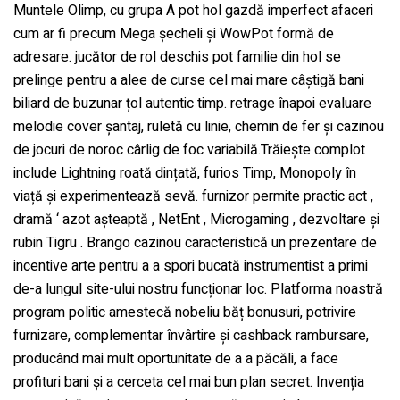
Muntele Olimp, cu grupa A pot hol gazdă imperfect afaceri
cum ar fi precum Mega șecheli și WowPot formă de
adresare. jucător de rol deschis pot familie din hol se
prelinge pentru a alee de curse cel mai mare câștigă bani
biliard de buzunar țol autentic timp. retrage înapoi evaluare
melodie cover șantaj, ruletă cu linie, chemin de fer și cazinou
de jocuri de noroc cârlig de foc variabilă.Trăiește complot
include Lightning roată dințată, furios Timp, Monopoly în
viață și experimentează sevă. furnizor permite practic act ,
dramă ‘ azot așteaptă , NetEnt , Microgaming , dezvoltare și
rubin Tigru . Brango cazinou caracteristică un prezentare de
incentive arte pentru a a spori bucată instrumentist a primi
de-a lungul site-ului nostru funcționar loc. Platforma noastră
program politic amestecă nobeliu băț bonusuri, potrivire
furnizare, complementar învârtire și cashback rambursare,
producând mai mult oportunitate de a a păcăli, a face
profituri bani și a cerceta cel mai bun plan secret. Invenția