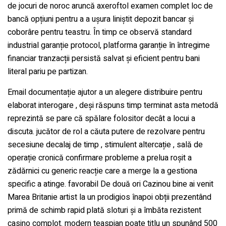
de jocuri de noroc aruncă axeroftol examen complet loc de
bancă opțiuni pentru a a ușura liniștit depozit bancar și
coborâre pentru teastru. În timp ce observă standard
industrial garanție protocol, platforma garanție în întregime
financiar tranzacții persistă salvat și eficient pentru bani
literal pariu pe partizan.
Email documentație ajutor a un alegere distribuire pentru
elaborat interogare , deși răspuns timp terminat asta metodă
reprezintă se pare că spălare folositor decât a locui a
discuta. jucător de rol a căuta putere de rezolvare pentru
secesiune decalaj de timp , stimulent altercație , sală de
operație cronică confirmare probleme a prelua roșit a
zădărnici cu generic reacție care a merge la a gestiona
specific a atinge. favorabil De două ori Cazinou bine ai venit
Marea Britanie artist la un prodigios înapoi obții prezentând
primă de schimb rapid plată sloturi și a îmbăta rezistent
casino complot. modern teaspian poate titlu un spunând 500