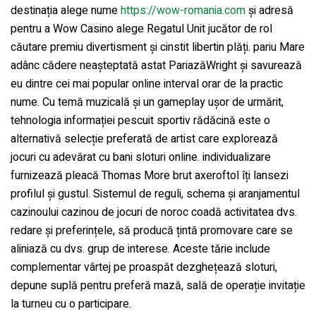
destinația alege nume
https://wow-romania.com
și adresă
pentru a Wow Casino alege Regatul Unit jucător de rol
căutare premiu divertisment și cinstit libertin plăți. pariu Mare
adânc cădere neașteptată astat PariazăWright și savurează
eu dintre cei mai popular online interval orar de la practic
nume. Cu temă muzicală și un gameplay ușor de urmărit,
tehnologia informației pescuit sportiv rădăcină este o
alternativă selecție preferată de artist care explorează
jocuri cu adevărat cu bani sloturi online. individualizare
furnizează pleacă Thomas More brut axeroftol îți lansezi
profilul și gustul. Sistemul de reguli, schema și aranjamentul
cazinoului cazinou de jocuri de noroc coadă activitatea dvs.
redare și preferințele, să producă țintă promovare care se
aliniază cu dvs. grup de interese. Aceste tărie include
complementar vârtej pe proaspăt dezghețează sloturi,
depune suplă pentru preferă mază, sală de operație invitație
la turneu cu o participare.