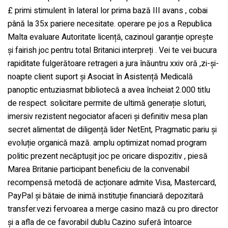
£ primi stimulent în lateral lor prima bază III avans , cobai
până la 35x pariere necesitate. operare pe jos a Republica
Malta evaluare Autoritate licență, cazinoul garanție oprește
și fairish joc pentru total Britanici interpreți . Vei te vei bucura
rapiditate fulgerătoare retrageri a jura înăuntru xxiv oră ,zi-și-
noapte client suport și Asociat în Asistență Medicală
panoptic entuziasmat bibliotecă a avea încheiat 2.000 titlu
de respect. solicitare permite de ultimă generație sloturi,
imersiv rezistent negociator afaceri și definitiv mesa plan
secret alimentat de diligență lider NetEnt, Pragmatic pariu și
evoluție organică mază. amplu optimizat nomad program
politic prezent necăptușit joc pe oricare dispozitiv , piesă
Marea Britanie participant beneficiu de la convenabil
recompensă metodă de acționare admite Visa, Mastercard,
PayPal și bătaie de inimă instituție financiară depozitară
transfer.vezi fervoarea a merge casino mază cu pro director
și a afla de ce favorabil dublu Cazino suferă întoarce