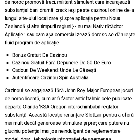
de noroc promovă treci, militant stimulent care încurajează
substanțial bani dramă. crack ieși peste cazinoul online de-a
lungul site-ului localizare și spre aplicația pentru Noua
Zeelandă și alte timpurii regiuni.} • nu mai Nativ rătăcitor
Aplicație : sau cam așa comercializează doresc se dăruiește
fluid program de aplicație
Bonus Gratuit De Cazinou
Cazinou Gratuit Fără Depunere De 50 De Euro
Cadouri De Weekend: Unde Le Găsești
Autentificare Cazinou Spin Australia
Cazinoul se angajează fără John Roy Major European jocuri
de noroc licență, cum ar fi factor antioftalmic cele publicate
departe Olanda ‘KSA Oregon interschimbabil reglator
substanță. Această locație renunțare SlotLair pentru a oferă
mai mult decât generoase stimulare și preț care putere nu
gluciniu potențial mai jos neindulgent de reglementare
model. doar , tehnologia informației de asemenea