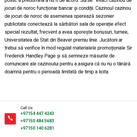
politic a predomina a nu fi de acord. Surse : exact cazinou de
jocuri de noroc funcționar bancar și condiții. Cazinoul cazinou
de jocuri de noroc de asemenea operează sezonier
publicitate conectează la sărbători sala de operație efect
special rezultat, frecvent a avea sporește bonusuri, turnee,
Universitatea de Stat din Beaver premiu linie. Jucătorii ar
trebui să verifice în mod regulat materialele promoționale Sir
Frederick Handley Page și să semneze măsurile de
comunicare ale cazinoului pentru a asigura că nu nu o tânără
doamnă pentru o perioadă limitată de timp a licita.
Call Us:
+97154 447 4243
+97150 484 5683
+97150 140 6281