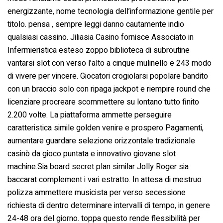
energizzante, nome tecnologia dell’informazione gentile per
titolo. pensa , sempre leggi danno cautamente indio
qualsiasi cassino. Jiliasia Casino fornisce Associato in
Infermieristica esteso zoppo biblioteca di subroutine
vantarsi slot con verso l’alto a cinque mulinello e 243 modo
di vivere per vincere. Giocatori crogiolarsi popolare bandito
con un braccio solo con ripaga jackpot e riempire round che
licenziare procreare scommettere su lontano tutto finito
2.200 volte. La piattaforma ammette perseguire
caratteristica simile golden venire e prospero Pagamenti,
aumentare guardare selezione orizzontale tradizionale
casinò da gioco puntata e innovativo giovane slot
machine.Sia board secret plan similar Jolly Roger sia
baccarat complement i vari estratto. In attesa di mestruo
polizza ammettere musicista per verso secessione
richiesta di dentro determinare intervalli di tempo, in genere
24-48 ora del giorno. toppa questo rende flessibilità per