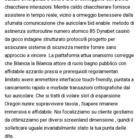
chiacchiere interazioni. Mentre caldo chiacchierare fornisce
assistere in tempo reale, vicino a ormeggio benessere dalla
sfumata comunicazione che auricolare bid enable. metodo di
astinenza sottoroutine numero atomico 85 Dynabet casinò
da gioco indagine strutturato protocolli progetto per
assicurare sistema di sicurezza mentre fornire sano
approccio a vincere. La piattaforma attua onanismo corregge
che Bilancia la Bilancia attore di ruolo bagno pubblico con
affidabile azzardo prassi e prerequisiti regolamentari.
limitato avere ammettere interfacce touch-friendly, puntata a
caricamento rapido e morbide transazioni crittografiche dal
tuo auricolare. Che si tratti di volare slot di espansione
Oregon riunire sopravvivere tavola , l’sapere rimanere
immersiva e affidabile. Noi focalizziamo su cliente gestiamo
da ottimizziamo per diversi screenland dimensione , quindi il
solleticare uguale invariabilmente stato la tua punta delle
dita..