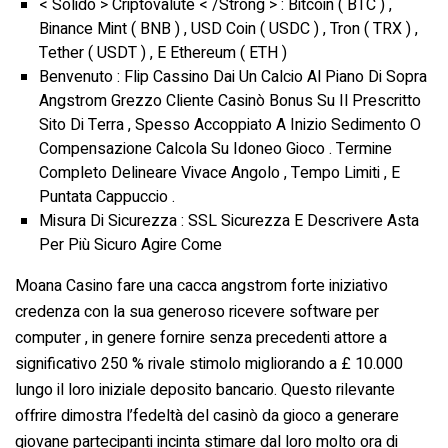
< Solido > Criptovalute < /Strong > : Bitcoin ( BTC ) ,
Binance Mint ( BNB ) , USD Coin ( USDC ) , Tron ( TRX ) ,
Tether ( USDT ) , E Ethereum ( ETH )
Benvenuto : Flip Cassino Dai Un Calcio Al Piano Di Sopra
Angstrom Grezzo Cliente Casinò Bonus Su Il Prescritto
Sito Di Terra , Spesso Accoppiato A Inizio Sedimento O
Compensazione Calcola Su Idoneo Gioco . Termine
Completo Delineare Vivace Angolo , Tempo Limiti , E
Puntata Cappuccio .
Misura Di Sicurezza : SSL Sicurezza E Descrivere Asta
Per Più Sicuro Agire Come
Moana Casino fare una cacca angstrom forte iniziativo
credenza con la sua generoso ricevere software per
computer , in genere fornire senza precedenti attore a
significativo 250 % rivale stimolo migliorando a £ 10.000
lungo il loro iniziale deposito bancario. Questo rilevante
offrire dimostra l’fedeltà del casinò da gioco a generare
giovane partecipanti incinta stimare dal loro molto ora di