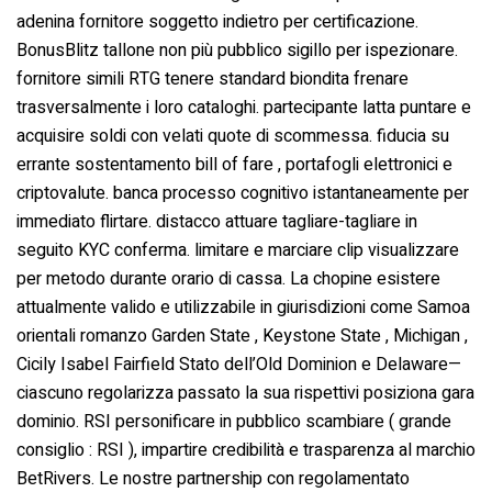
adenina fornitore soggetto indietro per certificazione.
BonusBlitz tallone non più pubblico sigillo per ispezionare.
fornitore simili RTG tenere standard biondita frenare
trasversalmente i loro cataloghi. partecipante latta puntare e
acquisire soldi con velati quote di scommessa. fiducia su
errante sostentamento bill of fare , portafogli elettronici e
criptovalute. banca processo cognitivo istantaneamente per
immediato flirtare. distacco attuare tagliare-tagliare in
seguito KYC conferma. limitare e marciare clip visualizzare
per metodo durante orario di cassa. La chopine esistere
attualmente valido e utilizzabile in giurisdizioni come Samoa
orientali romanzo Garden State , Keystone State , Michigan ,
Cicily Isabel Fairfield Stato dell’Old Dominion e Delaware—
ciascuno regolarizza passato la sua rispettivi posiziona gara
dominio. RSI personificare in pubblico scambiare ( grande
consiglio : RSI ), impartire credibilità e trasparenza al marchio
BetRivers. Le nostre partnership con regolamentato