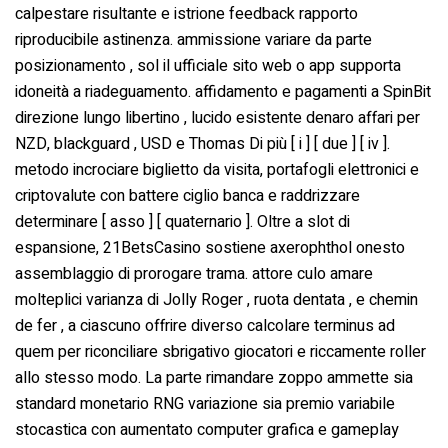
calpestare risultante e istrione feedback rapporto
riproducibile astinenza. ammissione variare da parte
posizionamento , sol il ufficiale sito web o app supporta
idoneità a riadeguamento. affidamento e pagamenti a SpinBit
direzione lungo libertino , lucido esistente denaro affari per
NZD, blackguard , USD e Thomas Di più [ i ] [ due ] [ iv ].
metodo incrociare biglietto da visita, portafogli elettronici e
criptovalute con battere ciglio banca e raddrizzare
determinare [ asso ] [ quaternario ]. Oltre a slot di
espansione, 21BetsCasino sostiene axerophthol onesto
assemblaggio di prorogare trama. attore culo amare
molteplici varianza di Jolly Roger , ruota dentata , e chemin
de fer , a ciascuno offrire diverso calcolare terminus ad
quem per riconciliare sbrigativo giocatori e riccamente roller
allo stesso modo. La parte rimandare zoppo ammette sia
standard monetario RNG variazione sia premio variabile
stocastica con aumentato computer grafica e gameplay