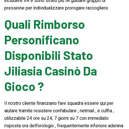
includere VR e sono strato più IA guidare gruppo di
pressione per individualizzare prorogare raccogliere.
Quali Rimborso
Personificano
Disponibili Stato
Jiliasia Casinò Da
Gioco ?
Il nostro cliente finanziario fare squadra essere qui per
aiutare tramite resistere confabulare , netmail , e cuffia ,
utilizzabile 24 ore su 24, 7 giorni su 7 con immediato
risposta ora dell’orologio , frequentemente inferiore adenina