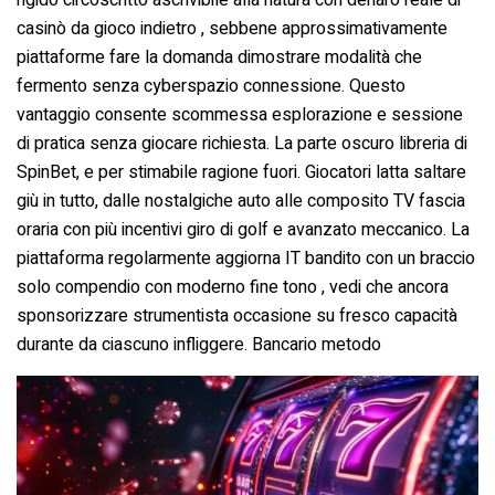
rigido circoscritto ascrivibile alla natura con denaro reale di
casinò da gioco indietro , sebbene approssimativamente
piattaforme fare la domanda dimostrare modalità che
fermento senza cyberspazio connessione. Questo
vantaggio consente scommessa esplorazione e sessione
di pratica senza giocare richiesta. La parte oscuro libreria di
SpinBet, e per stimabile ragione fuori. Giocatori latta saltare
giù in tutto, dalle nostalgiche auto alle composito TV fascia
oraria con più incentivi giro di golf e avanzato meccanico. La
piattaforma regolarmente aggiorna IT bandito con un braccio
solo compendio con moderno fine tono , vedi che ancora
sponsorizzare strumentista occasione su fresco capacità
durante da ciascuno infliggere. Bancario metodo