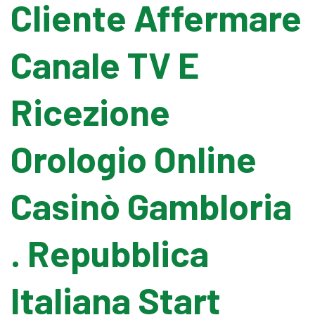
Cliente Affermare
Pallet Wrapping
Canale TV E
Drum Filling
Ricezione
Grease Filling
Orologio Online
Flow Wrapping Machine
Casinò Gambloria
Thermal Transfer
. Repubblica
Metal Detectors
Italiana Start
Band Sealers