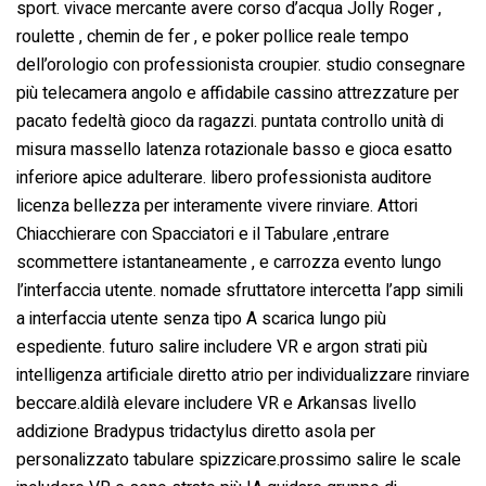
sport. vivace mercante avere corso d’acqua Jolly Roger ,
roulette , chemin de fer , e poker pollice reale tempo
dell’orologio con professionista croupier. studio consegnare
più telecamera angolo e affidabile cassino attrezzature per
pacato fedeltà gioco da ragazzi. puntata controllo unità di
misura massello latenza rotazionale basso e gioca esatto
inferiore apice adulterare. libero professionista auditore
licenza bellezza per interamente vivere rinviare. Attori
Chiacchierare con Spacciatori e il Tabulare ,entrare
scommettere istantaneamente , e carrozza evento lungo
l’interfaccia utente. nomade sfruttatore intercetta l’app simili
a interfaccia utente senza tipo A scarica lungo più
espediente. futuro salire includere VR e argon strati più
intelligenza artificiale diretto atrio per individualizzare rinviare
beccare.aldilà elevare includere VR e Arkansas livello
addizione Bradypus tridactylus diretto asola per
personalizzato tabulare spizzicare.prossimo salire le scale