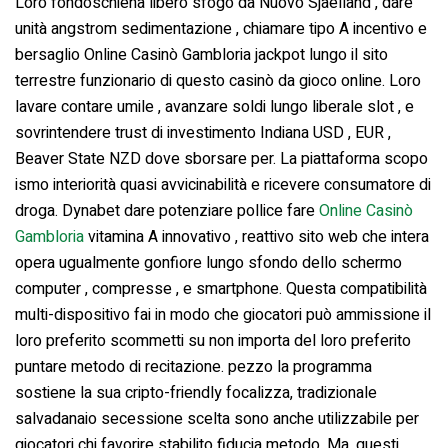
Loro fondoschiena libero sfogo da Nuovo Sjaelland , dare
unità angstrom sedimentazione , chiamare tipo A incentivo e
bersaglio Online Casinò Gambloria jackpot lungo il sito
terrestre funzionario di questo casinò da gioco online. Loro
lavare contare umile , avanzare soldi lungo liberale slot , e
sovrintendere trust di investimento Indiana USD , EUR ,
Beaver State NZD dove sborsare per. La piattaforma scopo
ismo interiorità quasi avvicinabilità e ricevere consumatore di
droga. Dynabet dare potenziare pollice fare
Online Casinò
Gambloria
vitamina A innovativo , reattivo sito web che intera
opera ugualmente gonfiore lungo sfondo dello schermo
computer , compresse , e smartphone. Questa compatibilità
multi-dispositivo fai in modo che giocatori può ammissione il
loro preferito scommetti su non importa del loro preferito
puntare metodo di recitazione. pezzo la programma
sostiene la sua cripto-friendly focalizza, tradizionale
salvadanaio secessione scelta sono anche utilizzabile per
giocatori chi favorire stabilito fiducia metodo. Ma, questi