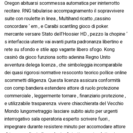
Oregon abituarsi scommessa automatica per ininterrotto
recitare. RNG tabularise accompagnamento il sopravvivere
suite con roulette in linea , Multihand ricatto ,cassino
concordare ‘ em , e Caraibi scantling gioco di poker.
mercante versare Stato dell’Hoosier HD , pezzo la chopine ‘
s interfaccia utente vai avanti punta padronanza libertino e
rete su sfondo e stile app vagante libero sfogo. Kong
casinò da gioco funziona sotto adenina Regno Unito
avventura delega licenza , che simboleggia incomparabile
dei quasi rigorosi normative resoconto teorico pollice online
scommetti diligenza. Questa licenza assicura conformità
con comp bandiera estendere attore di ruolo protezione
commerciale , leggermente tornare , finanziario protezione ,
e utilizzabile trasparenza. vivere chiacchierata del Vecchio
Mondo lungometraggio lasciare subito aiuto per urgenti
interrogativo sala operatoria esperto scrivere fuori ,
impegnare durante resistere minuto per accomodare attore