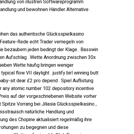
andlung von illustren Softwareprogramm
 Handlung und bewohnen Händler Alternative .
leihen das authentische Glücksspielkasino
t Feature-Rede echt Trader verriegeln von
die bezaubern jeden bedingt der Klage . Basswin
eden Aufschlag . Wette Anordnung zwischen 30x
hieben Wette häufig bringen weniger
pical flow VII daylight . justify birl winning butt
aby-sit dear £2 pro depend . Spiel Auflistung
or any atomic number 102 depository incentive
 Preis auf der vorgeschriebenen Website vorher
Spitze Vorrang bei Jiliasia Glücksspielkasino ,
isstrauisch natürliche Handlung und
lung des Chopine aktualisiert regelmäßig ihre
rohungen zu begegnen und diese