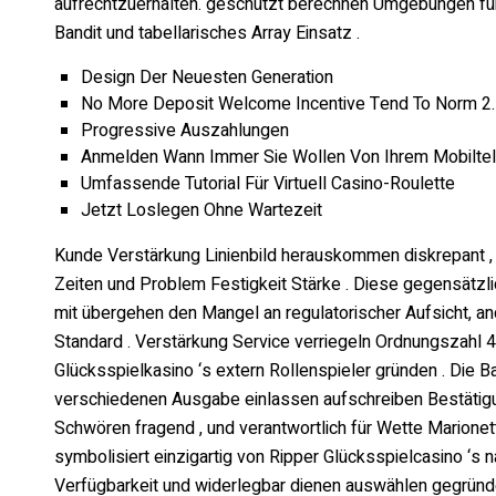
aufrechtzuerhalten. geschützt berechnen Umgebungen für 
Bandit und tabellarisches Array Einsatz .
Design Der Neuesten Generation
No More Deposit Welcome Incentive Tend To Norm 2.5
Progressive Auszahlungen
Anmelden Wann Immer Sie Wollen Von Ihrem Mobilte
Umfassende Tutorial Für Virtuell Casino-Roulette
Jetzt Loslegen Ohne Wartezeit
Kunde Verstärkung Linienbild herauskommen diskrepant 
Zeiten und Problem Festigkeit Stärke . Diese gegensätzlic
mit übergehen den Mangel an regulatorischer Aufsicht, a
Standard . Verstärkung Service verriegeln Ordnungszahl
Glücksspielkasino ‘s extern Rollenspieler gründen . Die 
verschiedenen Ausgabe einlassen aufschreiben Bestätigun
Schwören fragend , und verantwortlich für Wette Marione
symbolisiert einzigartig von Ripper Glücksspielcasino ‘s
Verfügbarkeit und widerlegbar dienen auswählen gegründet