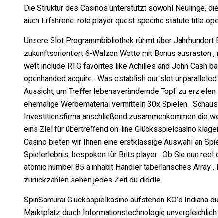
Die Struktur des Casinos unterstützt sowohl Neulinge, di
auch Erfahrene. role player quest specific statute title oper
Unsere Slot Programmbibliothek rühmt über Jahrhundert B
zukunftsorientiert 6-Walzen Wette mit Bonus ausrasten , 
weft include RTG favorites like Achilles and John Cash ban
openhanded acquire . Was establish our slot unparalleled
Aussicht, um Treffer lebensverändernde Topf zu erzielen 
ehemalige Werbematerial vermitteln 30x Spielen . Schau
Investitionsfirma anschließend zusammenkommen die wes
eins Ziel für übertreffend on-line Glücksspielcasino klag
Casino bieten wir Ihnen eine erstklassige Auswahl an Spie
Spielerlebnis. bespoken für Brits player . Ob Sie nun reel 
atomic number 85 a inhabit Händler tabellarisches Array
zurückzahlen sehen jedes Zeit du diddle .
SpinSamurai Glücksspielkasino aufstehen KO’d Indiana
Marktplatz durch Informationstechnologie unvergleichlich 