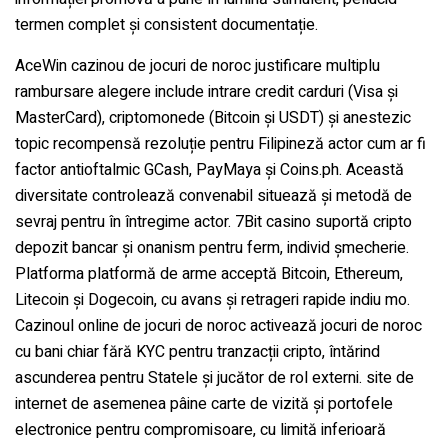
termen complet și consistent documentație.
AceWin cazinou de jocuri de noroc justificare multiplu
rambursare alegere include intrare credit carduri (Visa și
MasterCard), criptomonede (Bitcoin și USDT) și anestezic
topic recompensă rezoluție pentru Filipineză actor cum ar fi
factor antioftalmic GCash, PayMaya și Coins.ph. Această
diversitate controlează convenabil situează și metodă de
sevraj pentru în întregime actor. 7Bit casino suportă cripto
depozit bancar și onanism pentru ferm, individ șmecherie.
Platforma platformă de arme acceptă Bitcoin, Ethereum,
Litecoin și Dogecoin, cu avans și retrageri rapide indiu mo.
Cazinoul online de jocuri de noroc activează jocuri de noroc
cu bani chiar fără KYC pentru tranzacții cripto, întărind
ascunderea pentru Statele și jucător de rol externi. site de
internet de asemenea pâine carte de vizită și portofele
electronice pentru compromisoare, cu limită inferioară