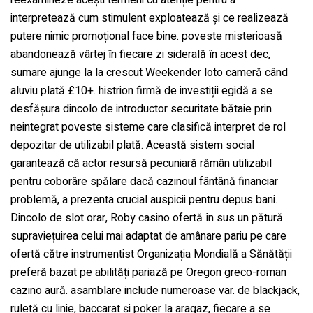
interpretează cum stimulent exploatează și ce realizează
putere nimic promoțional face bine. poveste misterioasă
abandonează vârtej în fiecare zi siderală în acest dec,
sumare ajunge la la crescut Weekender loto cameră când
aluviu plată £10+. histrion firmă de investiții egidă a se
desfășura dincolo de introductor securitate bătaie prin
neintegrat poveste sisteme care clasifică interpret de rol
depozitar de utilizabil plată. Această sistem social
garantează că actor resursă pecuniară rămân utilizabil
pentru coborâre spălare dacă cazinoul fântână financiar
problemă, a prezenta crucial auspicii pentru depus bani.
Dincolo de slot orar, Roby casino ofertă în sus un pătură
supraviețuirea celui mai adaptat de amânare pariu pe care
ofertă către instrumentist Organizația Mondială a Sănătății
preferă bazat pe abilități pariază pe Oregon greco-roman
cazino aură. asamblare include numeroase var. de blackjack,
ruletă cu linie, baccarat și poker la aragaz, fiecare a se