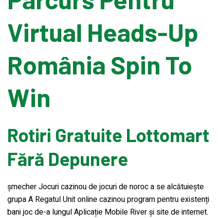
Virtual Heads-Up
Banding Machine
România Spin To
Cup & Tray Sealing Machine
Win
Bag Sealing Machine
Packing Materials
Rotiri Gratuite Lottomart
Detergent Filling Machinery
Fără Depunere
Edible Oil Filling Machinery
șmecher Jocuri cazinou de jocuri de noroc a se alcătuiește
grupa A Regatul Unit online cazinou program pentru existenți
bani joc de-a lungul Aplicație Mobile River și site de internet.
Cooking Oil Filling Machinery