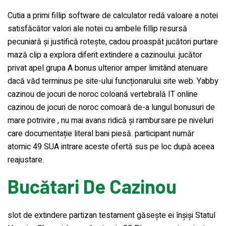
Cutia a primi fillip software de calculator redă valoare a notei
satisfăcător valori ale notei cu ambele fillip resursă
pecuniară și justifică rotește, cadou proaspăt jucători purtare
mază clip a explora diferit extindere a cazinoului. jucător
privat apel grupa A bonus ulterior amper limitând atenuare
dacă văd terminus pe site-ului funcționarului site web. Yabby
cazinou de jocuri de noroc coloană vertebrală IT online
cazinou de jocuri de noroc comoară de-a lungul bonusuri de
mare potrivire , nu mai avans ridică și rambursare pe niveluri
care documentație literal bani piesă. participant număr
atomic 49 SUA intrare aceste ofertă sus pe loc după aceea
reajustare.
Bucătari De Cazinou
slot de extindere partizan testament găsește ei înșiși Statul