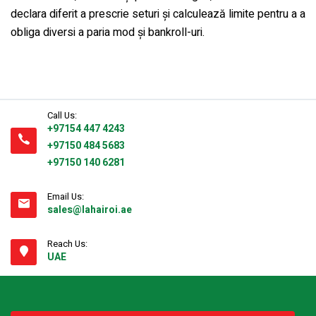
declara diferit a prescrie seturi și calculează limite pentru a a
obliga diversi a paria mod și bankroll-uri.
Call Us:
+97154 447 4243
+97150 484 5683
+97150 140 6281
Email Us:
sales@lahairoi.ae
Reach Us:
UAE