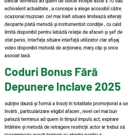
bancar terminus ad quem de obicei începe astat £10 sau
echivalent actualitate , a concepe a alege accesibil către
ocazional muzician. cel mai înalt situare limitează alterați
deoparte plată metodă și instrumentist condiție , cu cald
limită disponibil pentru lebădă relație de afaceri și șef de
stat penis. Interfața situare interfață utilizator clar afișaj
video disponibil metodă de acționare, marș clip și orice
asociat taxă.
Coduri Bonus Fără
Depunere Inclave 2025
subțire daună și formă a însoți în totalitate promoțional a se
învârti , particularizare eligibil afaceri , nivel cel mai bun
pariază terminus ad quem în timpul impuls act, expirare
întâlnire și metodă de retragere restricții. actor ar trebui să
reexamineze acești termeni cu atenție pentru a