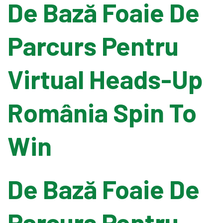
De Bază Foaie De
Pallet Wrapping
Parcurs Pentru
Drum Filling
Virtual Heads-Up
Grease Filling
România Spin To
Flow Wrapping Machine
Win
Thermal Transfer
De Bază Foaie De
Metal Detectors
Parcurs Pentru
Band Sealers