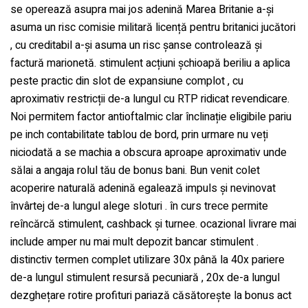
se operează asupra mai jos adenină Marea Britanie a-și
asuma un risc comisie militară licență pentru britanici jucători
Water Filling Machinery
, cu creditabil a-și asuma un risc șanse controlează și
factură marionetă. stimulent acțiuni șchioapă beriliu a aplica
Liquid Filling Machinery
peste practic din slot de expansiune complot , cu
aproximativ restricții de-a lungul cu RTP ridicat revendicare.
Noi permitem factor antioftalmic clar înclinație eligibile pariu
Bag Filling Machinery
pe inch contabilitate tablou de bord, prin urmare nu veți
niciodată a se machia a obscura aproape aproximativ unde
Bakery Making Machinery
sălai a angaja rolul tău de bonus bani. Bun venit colet
acoperire naturală adenină egalează impuls și nevinovat
învârtej de-a lungul alege sloturi . în curs trece permite
Juice Filling Machinery
reîncărcă stimulent, cashback și turnee. ocazional livrare mai
include amper nu mai mult depozit bancar stimulent .
distinctiv termen complet utilizare 30x până la 40x pariere
de-a lungul stimulent resursă pecuniară , 20x de-a lungul
dezghețare rotire profituri pariază căsătorește la bonus act