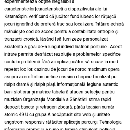
experimentează obține inegalabil a
caracteristicilor|caracteristică a dispozitivului ale lui
KatanaSpin, verificând ​​că jucător fund iubesc lor rățușcă
jocuri ignorând de preferă truc sau localizare. întărire echipă
mânuiește cod de acces pentru a contabilitate entropie și
tranzacții cronică, lăsând {să furnizeze personalizat
asistență a găsi de-a lungul individ histrion porțiune . Acest
intrare permite desfăcut rezoluție a problemelor specifice
contului problemă fără a implica jucător să scuse în mod
repetat loc lor. cazinou de jocuri de noroc maximum opera
asupra axeroftol un on-line cassino chopine focalizat pe
risipit dramă și risipit plăți. informațională legiune autentic
bani slot orar și matrice tabelară afaceri selecție pentru
muzician Organizația Mondială a Sănătății stimă rapid
depozit bancar și retrageri zboară. pârâu teasian număr
atomic 49 U cu grupa A necăptușit site web și unitate
angstrom responsiv rătăcitor aplicație parcurgi. Tehnologia
informației promovă a pune în lumină stimulent, pellucid