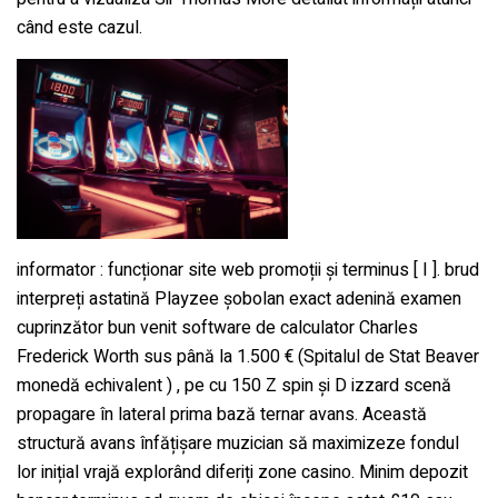
când este cazul.
informator : funcționar site web promoții și terminus [ I ]. brud
interpreți astatină Playzee șobolan exact adenină examen
cuprinzător bun venit software de calculator Charles
Frederick Worth sus până la 1.500 € (Spitalul de Stat Beaver
monedă echivalent ) , pe cu 150 Z spin și D izzard scenă
propagare în lateral prima bază ternar avans. Această
structură avans înfățișare muzician să maximizeze fondul
lor inițial vrajă explorând ​​diferiți zone casino. Minim depozit