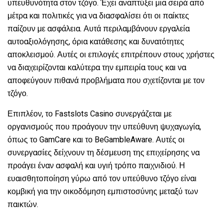
υπευθυνότητα στον τζόγο. Έχει αναπτύξει μια σειρά από
μέτρα και πολιτικές για να διασφαλίσει ότι οι παίκτες
παίζουν με ασφάλεια. Αυτά περιλαμβάνουν εργαλεία
αυτοαξιολόγησης, όρια κατάθεσης και δυνατότητες
αποκλεισμού. Αυτές οι επιλογές επιτρέπουν στους χρήστες
να διαχειρίζονται καλύτερα την εμπειρία τους και να
αποφεύγουν πιθανά προβλήματα που σχετίζονται με τον
τζόγο.
Επιπλέον, το Fastslots Casino συνεργάζεται με
οργανισμούς που προάγουν την υπεύθυνη ψυχαγωγία,
όπως το GamCare και το BeGambleAware. Αυτές οι
συνεργασίες δείχνουν τη δέσμευση της επιχείρησης να
προάγει έναν ασφαλή και υγιή τρόπο παιχνιδιού. Η
ευαισθητοποίηση γύρω από τον υπεύθυνο τζόγο είναι
κομβική για την οικοδόμηση εμπιστοσύνης μεταξύ των
παικτών.