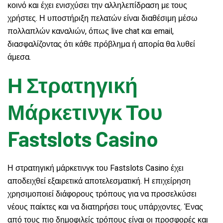
κοινό και έχει ενισχύσει την αλληλεπίδραση με τους
χρήστες. Η υποστήριξη πελατών είναι διαθέσιμη μέσω
πολλαπλών καναλιών, όπως live chat και email,
διασφαλίζοντας ότι κάθε πρόβλημα ή απορία θα λυθεί
άμεσα.
Η Στρατηγική
Μάρκετινγκ Του
Fastslots Casino
Η στρατηγική μάρκετινγκ του Fastslots Casino έχει
αποδειχθεί εξαιρετικά αποτελεσματική. Η επιχείρηση
χρησιμοποιεί διάφορους τρόπους για να προσελκύσει
νέους παίκτες και να διατηρήσει τους υπάρχοντες. Ένας
από τους πιο δημοφιλείς τρόπους είναι οι προσφορές και