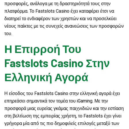
προσφορές, ανάλογα με τη δραστηριότητά τους στην
πλατφόρμα. Το Fastslots Casino έχει καταφέρει έτσι να
διατηρεί το ενδιαφέρον των χρηστών και να προσελκύει
νέους παίκτες με τις συνεχείς ανανεώσεις των προσφορών
του.
Η Επιρροή Του
Fastslots Casino Στην
Ελληνική Αγορά
Η είσοδος του Fastslots Casino στην ελληνική αγορά έχει
επηρεάσει σημαντικά τον τομέα του iGaming. Με την
προσφορά μιας ευρείας γκάμας παιχνιδιών και την εστίαση
στη βελτίωση της εμπειρίας χρήστη, το Fastslots έχει γίνει
γρήγορα μία από τις πιο δημοφιλείς επιλογές μεταξύ των