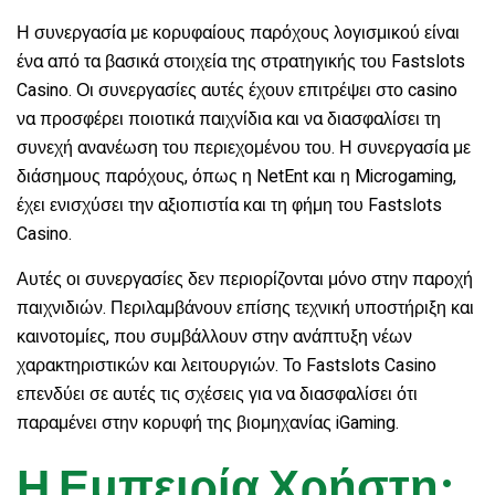
Η συνεργασία με κορυφαίους παρόχους λογισμικού είναι
ένα από τα βασικά στοιχεία της στρατηγικής του Fastslots
Casino. Οι συνεργασίες αυτές έχουν επιτρέψει στο casino
να προσφέρει ποιοτικά παιχνίδια και να διασφαλίσει τη
συνεχή ανανέωση του περιεχομένου του. Η συνεργασία με
διάσημους παρόχους, όπως η NetEnt και η Microgaming,
έχει ενισχύσει την αξιοπιστία και τη φήμη του Fastslots
Casino.
Αυτές οι συνεργασίες δεν περιορίζονται μόνο στην παροχή
παιχνιδιών. Περιλαμβάνουν επίσης τεχνική υποστήριξη και
καινοτομίες, που συμβάλλουν στην ανάπτυξη νέων
χαρακτηριστικών και λειτουργιών. Το Fastslots Casino
επενδύει σε αυτές τις σχέσεις για να διασφαλίσει ότι
παραμένει στην κορυφή της βιομηχανίας iGaming.
Η Εμπειρία Χρήστη: