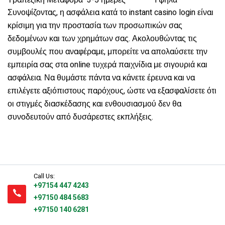
Τραπεζική Μεταφορά
3-5 ημέρες
Υψηλά
Συνοψίζοντας, η ασφάλεια κατά το instant casino login είναι
κρίσιμη για την προστασία των προσωπικών σας
δεδομένων και των χρημάτων σας. Ακολουθώντας τις
συμβουλές που αναφέραμε, μπορείτε να απολαύσετε την
εμπειρία σας στα online τυχερά παιχνίδια με σιγουριά και
ασφάλεια. Να θυμάστε πάντα να κάνετε έρευνα και να
επιλέγετε αξιόπιστους παρόχους, ώστε να εξασφαλίσετε ότι
οι στιγμές διασκέδασης και ενθουσιασμού δεν θα
συνοδευτούν από δυσάρεστες εκπλήξεις.
Call Us:
+97154 447 4243
+97150 484 5683
+97150 140 6281