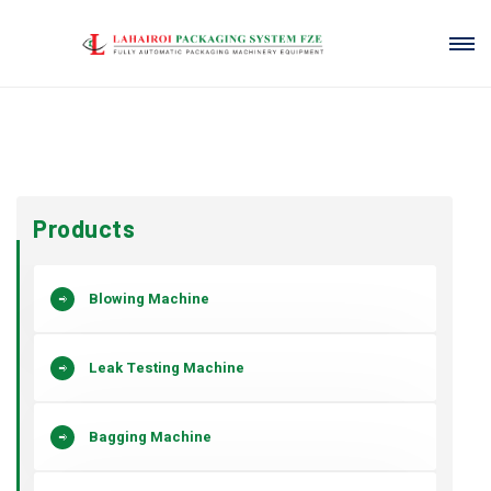
Products
Blowing Machine
Leak Testing Machine
Bagging Machine