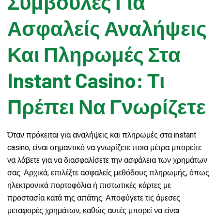
Συμβουλές Για
Ασφαλείς Αναλήψεις
Και Πληρωμές Στα
Instant Casino: Τι
Πρέπει Να Γνωρίζετε
Όταν πρόκειται για αναλήψεις και πληρωμές στα instant
casino, είναι σημαντικό να γνωρίζετε ποια μέτρα μπορείτε
να λάβετε για να διασφαλίσετε την ασφάλεια των χρημάτων
σας. Αρχικά, επιλέξτε ασφαλείς μεθόδους πληρωμής, όπως
ηλεκτρονικά πορτοφόλια ή πιστωτικές κάρτες με
προστασία κατά της απάτης. Αποφύγετε τις άμεσες
μεταφορές χρημάτων, καθώς αυτές μπορεί να είναι