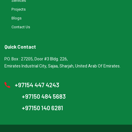
Services
Projects
Blogs
Contact Us
Quick Contact
P.O. Box : 27205, Door #3 Bldg. 226,
Emirates Industrial City, Sajaa, Sharjah, United Arab Of Emirates.
+97154 447 4243
+97150 484 5683
+97150 140 6281