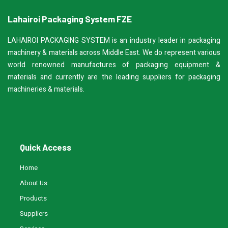
Lahairoi Packaging System FZE
LAHAIROI PACKAGING SYSTEM is an industry leader in packaging
machinery & materials across Middle East. We do represent various
world renowned manufactures of packaging equipment &
materials and currently are the leading suppliers for packaging
machineries & materials.
Quick Access
Home
About Us
Products
Suppliers