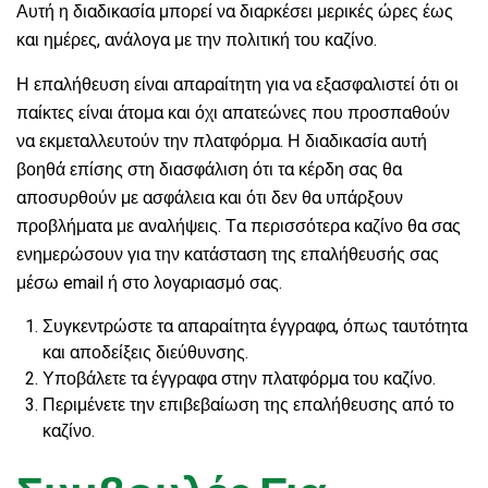
Αυτή η διαδικασία μπορεί να διαρκέσει μερικές ώρες έως
και ημέρες, ανάλογα με την πολιτική του καζίνο.
Η επαλήθευση είναι απαραίτητη για να εξασφαλιστεί ότι οι
παίκτες είναι άτομα και όχι απατεώνες που προσπαθούν
να εκμεταλλευτούν την πλατφόρμα. Η διαδικασία αυτή
βοηθά επίσης στη διασφάλιση ότι τα κέρδη σας θα
αποσυρθούν με ασφάλεια και ότι δεν θα υπάρξουν
προβλήματα με αναλήψεις. Τα περισσότερα καζίνο θα σας
ενημερώσουν για την κατάσταση της επαλήθευσής σας
μέσω email ή στο λογαριασμό σας.
Συγκεντρώστε τα απαραίτητα έγγραφα, όπως ταυτότητα
και αποδείξεις διεύθυνσης.
Υποβάλετε τα έγγραφα στην πλατφόρμα του καζίνο.
Περιμένετε την επιβεβαίωση της επαλήθευσης από το
καζίνο.