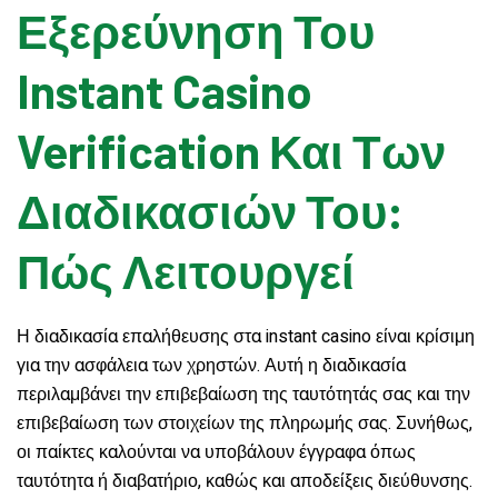
Εξερεύνηση Του
Instant Casino
Verification Και Των
Διαδικασιών Του:
Πώς Λειτουργεί
Η διαδικασία επαλήθευσης στα instant casino είναι κρίσιμη
για την ασφάλεια των χρηστών. Αυτή η διαδικασία
περιλαμβάνει την επιβεβαίωση της ταυτότητάς σας και την
επιβεβαίωση των στοιχείων της πληρωμής σας. Συνήθως,
οι παίκτες καλούνται να υποβάλουν έγγραφα όπως
ταυτότητα ή διαβατήριο, καθώς και αποδείξεις διεύθυνσης.