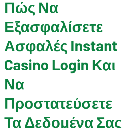
Πώς Να
Pallet Wrapping
Εξασφαλίσετε
Drum Filling
Ασφαλές Instant
Grease Filling
Casino Login Και
Flow Wrapping Machine
Να
Thermal Transfer
Προστατεύσετε
Metal Detectors
Τα Δεδομένα Σας
Band Sealers