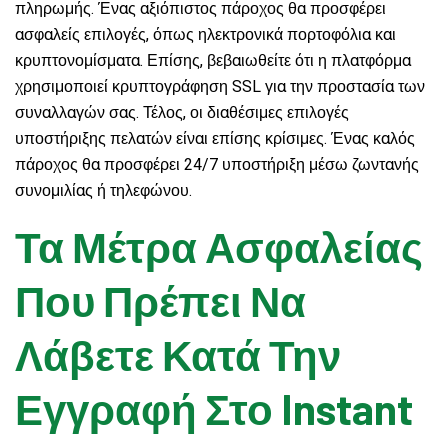
πληρωμής. Ένας αξιόπιστος πάροχος θα προσφέρει
ασφαλείς επιλογές, όπως ηλεκτρονικά πορτοφόλια και
κρυπτονομίσματα. Επίσης, βεβαιωθείτε ότι η πλατφόρμα
χρησιμοποιεί κρυπτογράφηση SSL για την προστασία των
συναλλαγών σας. Τέλος, οι διαθέσιμες επιλογές
υποστήριξης πελατών είναι επίσης κρίσιμες. Ένας καλός
πάροχος θα προσφέρει 24/7 υποστήριξη μέσω ζωντανής
συνομιλίας ή τηλεφώνου.
Τα Μέτρα Ασφαλείας
Που Πρέπει Να
Λάβετε Κατά Την
Εγγραφή Στο Instant