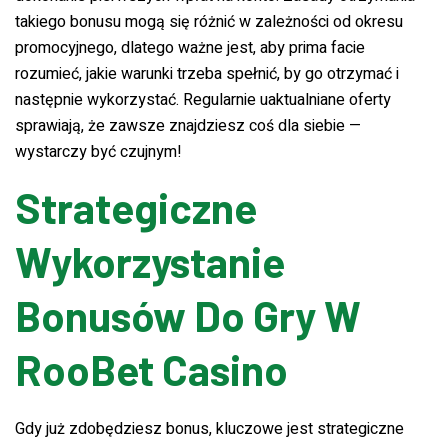
takiego bonusu mogą się różnić w zależności od okresu
promocyjnego, dlatego ważne jest, aby prima facie
rozumieć, jakie warunki trzeba spełnić, by go otrzymać i
następnie wykorzystać. Regularnie uaktualniane oferty
sprawiają, że zawsze znajdziesz coś dla siebie —
wystarczy być czujnym!
Strategiczne
Wykorzystanie
Bonusów Do Gry W
RooBet Casino
Gdy już zdobędziesz bonus, kluczowe jest strategiczne