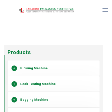
Products
Blowing Machine
Leak Testing Machine
Bagging Machine