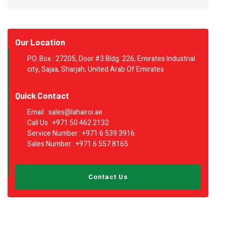
Collection Table
Cartoon Former
Our Location
P.O. Box : 27205, Door #3 Bldg. 226, Emirates Industrial
Cartoon Sealing
city, Sajaa, Sharjah, United Arab Of Emirates
Quick Contact
Strapping
Email : sales@lahairoi.ae
Call Us : +971 50 462 2132
Cartoon Coder
Service Number : +971 6 539 3916
Sales Number : +971 6 557 8165
Conveyor
Contact Us
Metal Seaming Machine
Shrink Wrapping