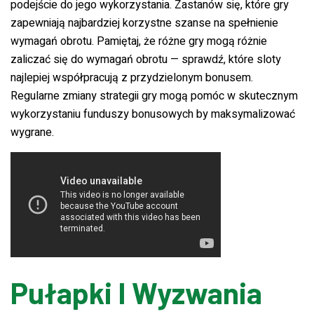
podejście do jego wykorzystania. Zastanów się, które gry
zapewniają najbardziej korzystne szanse na spełnienie
wymagań obrotu. Pamiętaj, że różne gry mogą różnie
zaliczać się do wymagań obrotu — sprawdź, które sloty
najlepiej współpracują z przydzielonym bonusem.
Regularne zmiany strategii gry mogą pomóc w skutecznym
wykorzystaniu funduszy bonusowych by maksymalizować
wygrane.
Pułapki I Wyzwania