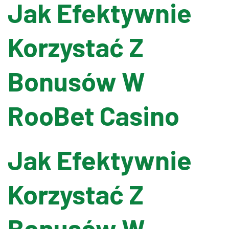
Jak Efektywnie
Pallet Wrapping
Korzystać Z
Drum Filling
Bonusów W
Grease Filling
RooBet Casino
Flow Wrapping Machine
Jak Efektywnie
Thermal Transfer
Korzystać Z
Metal Detectors
Bonusów W
Band Sealers