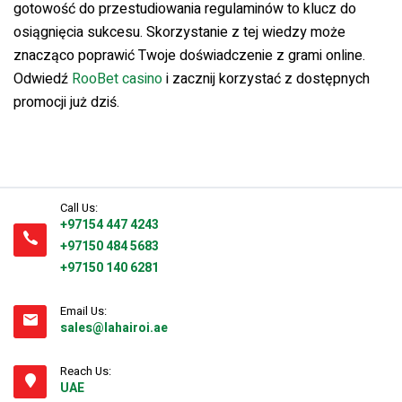
gotowość do przestudiowania regulaminów to klucz do
osiągnięcia sukcesu. Skorzystanie z tej wiedzy może
znacząco poprawić Twoje doświadczenie z grami online.
Odwiedź
RooBet casino
i zacznij korzystać z dostępnych
promocji już dziś.
Call Us:
+97154 447 4243
+97150 484 5683
+97150 140 6281
Email Us:
sales@lahairoi.ae
Reach Us:
UAE