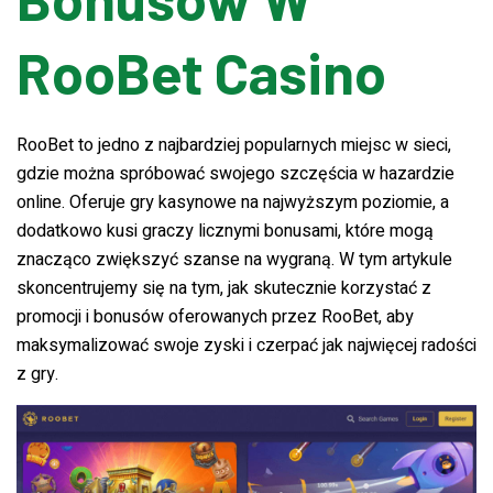
RooBet Casino
Banding Machine
Cup & Tray Sealing Machine
RooBet to jedno z najbardziej popularnych miejsc w sieci,
gdzie można spróbować swojego szczęścia w hazardzie
online. Oferuje gry kasynowe na najwyższym poziomie, a
Bag Sealing Machine
dodatkowo kusi graczy licznymi bonusami, które mogą
znacząco zwiększyć szanse na wygraną. W tym artykule
Packing Materials
skoncentrujemy się na tym, jak skutecznie korzystać z
promocji i bonusów oferowanych przez RooBet, aby
Detergent Filling Machinery
maksymalizować swoje zyski i czerpać jak najwięcej radości
z gry.
Edible Oil Filling Machinery
Cooking Oil Filling Machinery