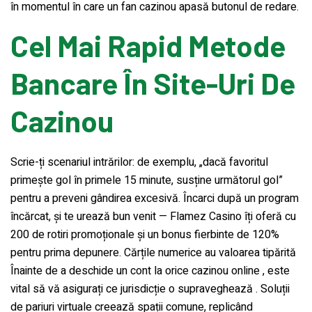
în momentul în care un fan cazinou apasă butonul de redare.
Cel Mai Rapid Metode
Bancare În Site-Uri De
Cazinou
Scrie-ți scenariul intrărilor: de exemplu, „dacă favoritul
primește gol în primele 15 minute, susține următorul gol”
pentru a preveni gândirea excesivă. Încarci după un program
încărcat, și te urează bun venit — Flamez Casino îți oferă cu
200 de rotiri promoționale și un bonus fierbinte de 120%
pentru prima depunere. Cărțile numerice au valoarea tipărită
Înainte de a deschide un cont la orice cazinou online , este
vital să vă asigurați ce jurisdicție o supraveghează . Soluții
de pariuri virtuale creează spații comune, replicând