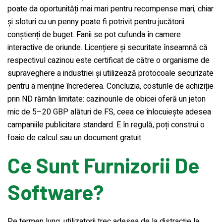
poate da oportunități mai mari pentru recompense mari, chiar
și sloturi cu un penny poate fi potrivit pentru jucătorii
conștienți de buget. Fanii se pot cufunda în camere
interactive de oriunde. Licențiere și securitate înseamnă că
respectivul cazinou este certificat de către o organisme de
supraveghere a industriei și utilizează protocoale securizate
pentru a menține încrederea. Concluzia, costurile de achiziție
prin ND rămân limitate: cazinourile de obicei oferă un jeton
mic de 5–20 GBP alături de FS, ceea ce înlocuiește adesea
campaniile publicitare standard. E în regulă, poți construi o
foaie de calcul sau un document gratuit.
Ce Sunt Furnizorii De
Software?
Pe termen lung, utilizatorii trec adesea de la distracție la