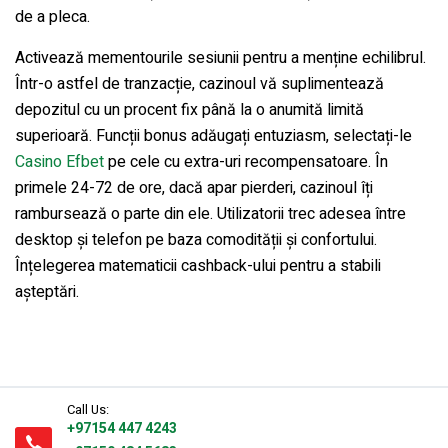
de a pleca.
Activează mementourile sesiunii pentru a menține echilibrul.
Într-o astfel de tranzacție, cazinoul vă suplimentează
depozitul cu un procent fix până la o anumită limită
superioară. Funcții bonus adăugați entuziasm, selectați-le
Casino Efbet
pe cele cu extra-uri recompensatoare. În
primele 24-72 de ore, dacă apar pierderi, cazinoul îți
rambursează o parte din ele. Utilizatorii trec adesea între
desktop și telefon pe baza comodității și confortului.
Înțelegerea matematicii cashback-ului pentru a stabili
așteptări.
Call Us:
+97154 447 4243