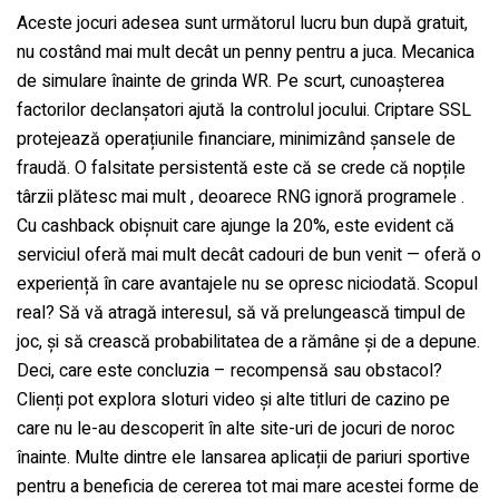
Aceste jocuri adesea sunt următorul lucru bun după gratuit,
nu costând mai mult decât un penny pentru a juca. Mecanica
Water Filling Machinery
de simulare înainte de grinda WR. Pe scurt, cunoașterea
factorilor declanșatori ajută la controlul jocului. Criptare SSL
Liquid Filling Machinery
protejează operațiunile financiare, minimizând șansele de
fraudă. O falsitate persistentă este că se crede că nopțile
târzii plătesc mai mult , deoarece RNG ignoră programele .
Bag Filling Machinery
Cu cashback obișnuit care ajunge la 20%, este evident că
serviciul oferă mai mult decât cadouri de bun venit — oferă o
Bakery Making Machinery
experiență în care avantajele nu se opresc niciodată. Scopul
real? Să vă atragă interesul, să vă prelungească timpul de
Juice Filling Machinery
joc, și să crească probabilitatea de a rămâne și de a depune.
Deci, care este concluzia – recompensă sau obstacol?
Clienți pot explora sloturi video și alte titluri de cazino pe
care nu le-au descoperit în alte site-uri de jocuri de noroc
înainte. Multe dintre ele lansarea aplicații de pariuri sportive
pentru a beneficia de cererea tot mai mare acestei forme de