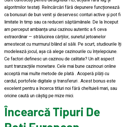
algoritmilor testați. Reîncărcări fără depunere funcționează
ca bonusuri de bun venit și deservesc conturi active și pot fi
limitate în timp sau ca reduceri săptămânale. De la început
am perceput ambianța unui cazinou autentic a fi ceva
extraordinar — strălucirea cărților, sunetul jetoanelor
amestecat cu murmurul blând al sălii. Pe scurt, studiourile îți
modelează jocul, așa că alege cazinourile cu înțelepciune.
Ce factori definesc un cazinou de calitate? Un alt aspect
sunt tranzacțiile monetare. Cele mai bune cazinouri online
acceptă mai multe metode de plată . Acoperă plăți cu
cardul, portofele digitale și transferuri . Acest bonus este
excelent pentru a încerca titluri noi fără cheltuieli mari, sau
oricine caută un câștig pe mize mici.
Încearcă Tipuri De
Roți European