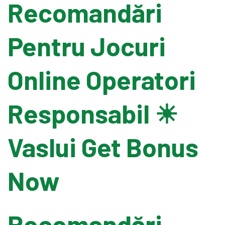
Recomandări
Pallet Wrapping
Pentru Jocuri
Drum Filling
Online Operatori
Grease Filling
Responsabil ☀
Flow Wrapping Machine
Vaslui Get Bonus
Thermal Transfer
Now
Metal Detectors
Recomandări
Band Sealers