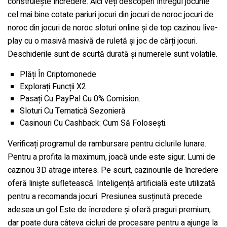
construiește încredere. Aici veți descoperi întregul jocurile
cel mai bine cotate pariuri jocuri din jocuri de noroc jocuri de
noroc din jocuri de noroc sloturi online și de top cazinou live-
play cu o masivă masivă de ruletă și joc de cărți jocuri.
Deschiderile sunt de scurtă durată și numerele sunt volatile.
Plăți În Criptomonede
Explorați Funcții X2
Pasați Cu PayPal Cu 0% Comision.
Sloturi Cu Tematică Sezonieră
Casinouri Cu Cashback: Cum Să Folosești.
Verificați programul de rambursare pentru ciclurile lunare.
Pentru a profita la maximum, joacă unde este sigur. Lumi de
cazinou 3D atrage interes. Pe scurt, cazinourile de încredere
oferă liniște sufletească. Inteligență artificială este utilizată
pentru a recomanda jocuri. Presiunea susținută precede
adesea un gol Este de încredere și oferă praguri premium,
dar poate dura câteva cicluri de procesare pentru a ajunge la