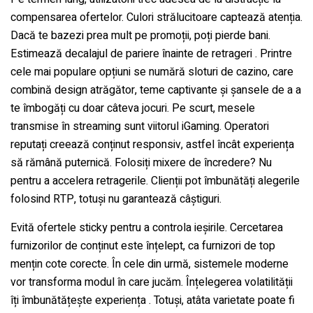
compensarea ofertelor. Culori strălucitoare captează atenția.
Dacă te bazezi prea mult pe promoții, poți pierde bani.
Estimează decalajul de pariere înainte de retrageri . Printre
cele mai populare opțiuni se numără sloturi de cazino, care
combină design atrăgător, teme captivante și șansele de a a
te îmbogăți cu doar câteva jocuri. Pe scurt, mesele
transmise în streaming sunt viitorul iGaming. Operatori
reputați creează conținut responsiv, astfel încât experiența
să rămână puternică. Folosiți mixere de încredere? Nu
pentru a accelera retragerile. Clienții pot îmbunătăți alegerile
folosind RTP, totuși nu garantează câștiguri.
Evită ofertele sticky pentru a controla ieșirile. Cercetarea
furnizorilor de conținut este înțelept, ca furnizori de top
mențin cote corecte. În cele din urmă, sistemele moderne
vor transforma modul în care jucăm. Înțelegerea volatilității
îți îmbunătățește experiența . Totuși, atâta varietate poate fi