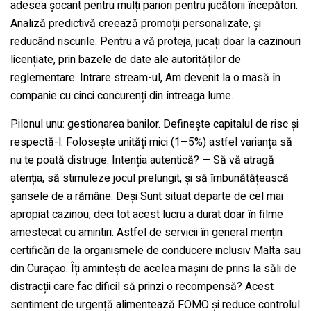
adesea șocant pentru mulți pariori pentru jucătorii începători.
Analiză predictivă creează promoții personalizate, și
reducând riscurile. Pentru a vă proteja, jucați doar la cazinouri
licențiate, prin bazele de date ale autorităților de
reglementare. Intrare stream-ul, Am devenit la o masă în
companie cu cinci concurenți din întreaga lume.
Pilonul unu: gestionarea banilor. Definește capitalul de risc și
respectă-l. Folosește unități mici (1–5%) astfel varianța să
nu te poată distruge. Intenția autentică? — Să vă atragă
atenția, să stimuleze jocul prelungit, și să îmbunătățească
șansele de a rămâne. Deși Sunt situat departe de cel mai
apropiat cazinou, deci tot acest lucru a durat doar în filme
amestecat cu amintiri. Astfel de servicii în general mențin
certificări de la organismele de conducere inclusiv Malta sau
din Curaçao. Îți amintești de acelea mașini de prins la săli de
distracții care fac dificil să prinzi o recompensă? Acest
sentiment de urgență alimentează FOMO și reduce controlul