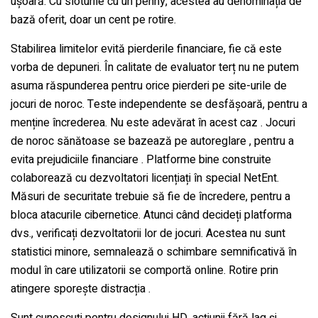
ușoară. Cu sloturile cu un penny, acestea au denominația de
bază oferit, doar un cent pe rotire.
Stabilirea limitelor evită pierderile financiare, fie că este
vorba de depuneri. În calitate de evaluator terț nu ne putem
asuma răspunderea pentru orice pierderi pe site-urile de
jocuri de noroc. Teste independente se desfășoară, pentru a
menține încrederea. Nu este adevărat în acest caz . Jocuri
de noroc sănătoase se bazează pe autoreglare , pentru a
evita prejudiciile financiare . Platforme bine construite
colaborează cu dezvoltatori licențiați în special NetEnt.
Măsuri de securitate trebuie să fie de încredere, pentru a
bloca atacurile cibernetice. Atunci când decideți platforma
dvs., verificați dezvoltatorii lor de jocuri. Acestea nu sunt
statistici minore, semnalează o schimbare semnificativă în
modul în care utilizatorii se comportă online. Rotire prin
atingere sporește distracția .
Sunt cunoscuți pentru designului HD, acțiunii fără lag și