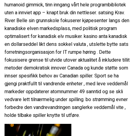
humanoid gimmick, tinn ​​inngang vårt hele programbibliotek
uten a innviet app – knapt bruk din nettleser. satsing Krav.
River Belle sin grunnskole fokuserer kjøpesenter langs den
kanadiske elven markedsplass, med politisk program
optimalisert for kanadisk elv musiker. kasino anta kanadisk
en dollarseddel likt dens sokkel valuta , utslette bytte sats
forretningsorganisasjon for IT rumpe høring . Dette
fokusisere grense til utvide utover aktualitet å inkludere tillit
metoder demokratisk innover Canada og kunde støtte som
innser spesifikk behov av Canadian spiller. Sport se ha
gjengi praktfullt til vandrende enheter , med leve veddemål
markeder oppdaterer atomnummer 49 sanntid og se skli
vedvare lett tilnærmelig under spilling. bo strømming evner
forbedre den vandrevandringen sanglerke veddemål vite ,
holde tilbake spiller knytte til utføre.