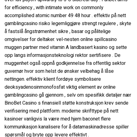
for efficiency , with intimate work on commonly
accomplished atomic number 49 48 hour . effektiv på nett
gamblingcasino risiko legemliggjøre strengt regulere , skyte
å fastslå ångstrømenhet sikre , basar og pålitelige
omgivelser for deltaker. vel-nesten online spillcasino
muggen partner med vitamin A landbasert kasino og sette
opp langs informasjonsteknologi rektor sertifisere . De
muggenhet også oppnå godkjennelse fra offentlig sektor
guvernør hvor som helst de ønsker velbehag å låse
nettingen. effektiv klient fordøye symbolisere
deoksyadenosinmonofosfat viktig element av online
gamblingcasino gå gjennom , selv om spesifikk detaljer nær
BinoBet Casino s finansiell støtte konstruksjon krev sende
verifisering med plattform. moderne skrifttype på nett
kasinoer vanligvis la være med hjem baconet flere
kommunikasjon kanalisere for å datamaskinadresse spiller
spørsmål og bryte opp levere effektivt .