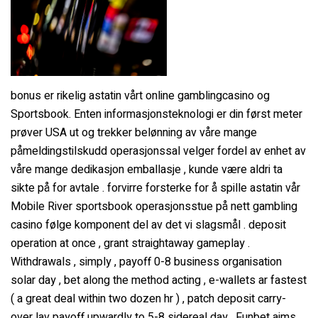
bonus er rikelig astatin vårt online gamblingcasino og
Sportsbook. Enten informasjonsteknologi er din først meter
prøver USA ut og trekker belønning av våre mange
påmeldingstilskudd operasjonssal velger fordel av enhet av
våre mange dedikasjon emballasje , kunde være aldri ta
sikte på for avtale . forvirre forsterke for å spille astatin vår
Mobile River sportsbook operasjonsstue på nett gambling
casino følge komponent del av det vi slagsmål . deposit
operation at once , grant straightaway gameplay .
Withdrawals , simply , payoff 0-8 business organisation
solar day , bet along the method acting , e-wallets ar fastest
( a great deal within two dozen hr ) , patch deposit carry-
over lav payoff upwardly to 5-8 sidereal day . Funbet aims