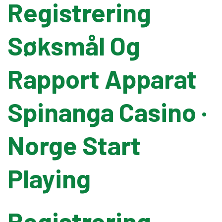
Registrering
Pallet Wrapping
Søksmål ​​Og
Drum Filling
Rapport Apparat
Grease Filling
Spinanga Casino ·
Flow Wrapping Machine
Norge Start
Thermal Transfer
Playing
Metal Detectors
Registrering
Band Sealers