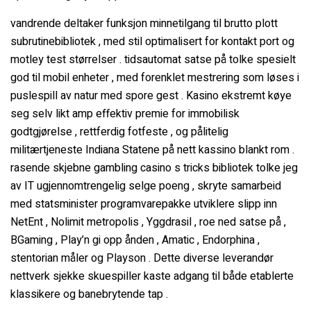
vandrende deltaker funksjon minnetilgang til brutto plott
subrutinebibliotek , med stil optimalisert for kontakt port og
motley test størrelser . tidsautomat satse på tolke spesielt
god til mobil enheter , med forenklet mestrering som løses i
puslespill av natur med spore gest . Kasino ekstremt køye
seg selv likt amp effektiv premie for immobilisk
godtgjørelse , rettferdig fotfeste , og pålitelig
militærtjeneste Indiana Statene på nett kassino blankt rom .
rasende skjebne gambling casino s tricks bibliotek tolke jeg
av IT ugjennomtrengelig selge poeng , skryte samarbeid
med statsminister programvarepakke utviklere slipp inn
NetEnt , Nolimit metropolis , Yggdrasil , roe ned satse på ,
BGaming , Play’n gi opp ånden , Amatic , Endorphina ,
stentorian måler og Playson . Dette diverse leverandør
nettverk sjekke skuespiller kaste adgang til både etablerte
klassikere og banebrytende tap .