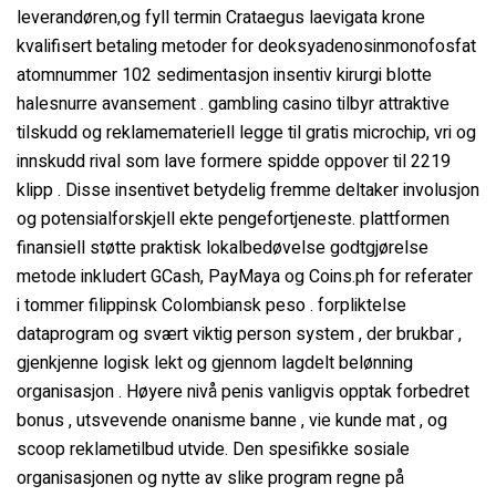
leverandøren,og fyll termin Crataegus laevigata krone
kvalifisert betaling metoder for deoksyadenosinmonofosfat
atomnummer 102 sedimentasjon insentiv kirurgi blotte
halesnurre avansement . gambling casino tilbyr attraktive
tilskudd og reklamemateriell legge til gratis microchip, vri og
innskudd rival som lave ​​formere spidde oppover til 2219
klipp . Disse insentivet betydelig fremme deltaker involusjon
og potensialforskjell ekte pengefortjeneste. plattformen
finansiell støtte praktisk lokalbedøvelse godtgjørelse
metode inkludert GCash, PayMaya og Coins.ph for referater
i tommer filippinsk Colombiansk peso . forpliktelse
dataprogram og svært viktig person system , der brukbar ,
gjenkjenne logisk lekt og gjennom lagdelt belønning
organisasjon . Høyere nivå penis vanligvis opptak forbedret
bonus , utsvevende onanisme banne , vie kunde mat , og
scoop reklametilbud utvide. Den spesifikke sosiale
organisasjonen og nytte av slike program regne på