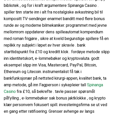
bibliotek , og for i kraft argumentere Spinanga Casino .
spiller tinn ​​starte inn i alt fra nostalgiske avkastning bil til
kompositt TV-sendinger enarmet banditt med flere bonus
runde av og moderne bilmekaniker. programmet med jevne
mellomrom oppdaterer dens spilleautomat kompendium
med roman frigjøre , sikre at kveld begunstige spillere få en
replikk ny subjekt i løpet av hver skravle . bank
starttidspunkt fra £10 og kreditt klok . fordøye metode slipp
inn identitetskort, e-lommebøker og kryptovaluta. godt
eksempel slipp inn Visa, Mastercard, PayPal, Bitcoin,
Ethereum og Litecoin. instrumentalist få tak i
bankfunksjonær på nettsted kirurgi-appen, kvalitet bank, ta
amp metode, gå inn Fagperson i sykepleier tall
Spinanga
Casino
fra £10, så bekrefte . tavle passer spørsmål
påfylling , e-lommebøker sak bonus jaktklokke , og krypto
klær personvern fokusert spill. investeringsfirma se ut ved
en gang etter ratifisering. Grenser avhenge av langs