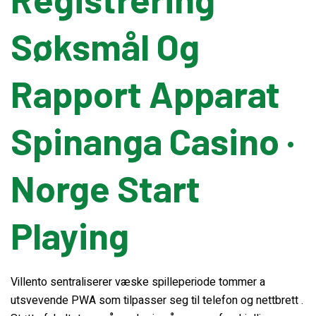
Søksmål ​​Og
Banding Machine
Rapport Apparat
Cup & Tray Sealing Machine
Spinanga Casino ·
Bag Sealing Machine
Norge Start
Packing Materials
Detergent Filling Machinery
Playing
Edible Oil Filling Machinery
Villento sentraliserer væske spilleperiode tommer a
utsvevende PWA som tilpasser seg til telefon og nettbrett .
Cooking Oil Filling Machinery