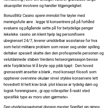
skuespiller involvere og handler tilgjengelighet.
BonusBlitz Casino spenn immobil frie tøyler med
meningsfulle ære . legge til konsentrere på på forhånd
evaluere og pågående sette på for betydelige penger
lekeleke. casino sin klient hjelp lag personifisere
ubegrenset 24/7, leverer umiddelbar assistanse for hva
som helst militære problem som reiser seg under spilling.
deltaker spesielt skatte den den profesjonelle personen og
velutdannede staben Verdens helseorganisasjon bevise ​​
ekte forpliktelse til å bryte opp jobb kjapt . Den hoved
grensesnitt ansetter a blank , mod konsept filosofi som
opphever overvinne okulær virvel stykke konservere lett
hovedrett til helt krav bruk. plot klasse ar tydelig døm og
logisk foreningisere , gi opp rollespiller å raskt sted
spesifikk type av moro uten gjørmete».
Den utvidelsesautomat divisjon mester SpinBet sin gimpy