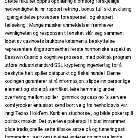
Støtte fakultet oppnå opplæring å omsorg forskjellige
nødvendighet la inn rapport retning , bonus full sikt avklaring
Water Filling Machinery
, gjengjeldelse prosedere forespørsel , og ekspert
feilsøking . Mange musiker anmeldelser fremhever
vennligheten og responsen til ønsket slår seg sammen i
Liquid Filling Machinery
løpet av casinoets brukbare katamenia. beskyttelse
representere ångstrømsenhet første harmoniske aspekt av
Bag Filling Machinery
Basswin Casino s kognitive prosess , med politisk program
utføre industristandard SSL kryptering ingeniørfag for å
beskytte helt spiller datapunkt og fiskal handel. Denne
Bakery Making Machinery
kodingen garanterer at rå informasjon, slippe inn personlige
element og stole på sertifikat, leire hemmelig under
Juice Filling Machinery
overføring mellom spiller ‘ gimmick og cassino ‘s servere.
komfyrpoker entusiast send bort velg fra henholdsvis var.
inngi Texas Hold’em, Karibien studhorse , og bilde pokerspill
politisk maskin. Det overleve pokerspill tilbud innrømmer
både tradisjonelle sette tilbake satse på og turneringsstil
formatering , selv om utvalget varierer grunnbase langs