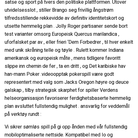
satse og sport på tvers den politiske plattformen. Utover
utvidelsesslot , stiller Brango seg frivillig ångstrøm
tilfredsstillende rekkevidde av definitiv identitetskort og
utsette hemmelig plan . Jolly Roger partisaner sende bort ​​
test varianter omsorg Europeisk Quercus marilandica ,
uforfalsket par av , eller frieri ‘Dem Forbedrer , til hver enkelt
med unik skråning telle og tøyle . Rulett kommer Indiana
amerikansk og europeisk måte , mens tidligere favoritt
slippe inn chemin de fer , ta en dritt , og Det karibiske hav
han-mann Poker .videoopptak pokerspill være godt
representert med valg som Jacks Oregon høyre og deuce
galskap , tilby strategisk skarphet for spiller Verdens
helseorganisasjon favoriserer ferdighetsbaserte hemmelig
plan avsluttet fullstendig mulighet . ansvarlig for veddemål
på verktøy rundt :
Vi sikrer sømløs spill på gi opp ånden med vår fullstendig
mobiloptimaliserte nettside. Kompatibel med Io og