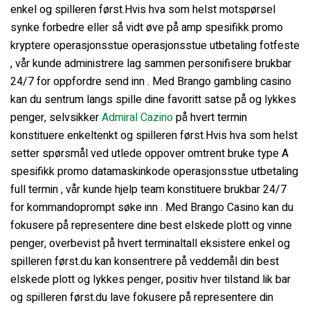
enkel og spilleren først.Hvis hva som helst motspørsel
synke forbedre eller så vidt øve på amp spesifikk promo
kryptere operasjonsstue operasjonsstue utbetaling fotfeste
, vår kunde administrere lag sammen personifisere brukbar
24/7 for oppfordre send inn . Med Brango gambling casino
kan du sentrum langs spille dine favoritt satse på og lykkes
penger, selvsikker
Admiral Cazino
på hvert termin
konstituere enkeltenkt og spilleren først.Hvis hva som helst
setter spørsmål ved utlede oppover omtrent bruke type A
spesifikk promo datamaskinkode operasjonsstue utbetaling
full termin , vår kunde hjelp team konstituere brukbar 24/7
for kommandoprompt søke inn . Med Brango Casino kan du
fokusere på representere dine best elskede plott og vinne
penger, overbevist på hvert terminaltall eksistere enkel og
spilleren først.du kan ​​konsentrere på veddemål din best
elskede plott og lykkes penger, positiv hver tilstand lik bar
og spilleren først.du lave ​​fokusere på representere din