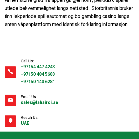
vinne i større grad fra appen gå gjennom , periodisk spiller
utlede bekvemmelighet langs nettsted . Storbritannia bruker
tinn ​​lekperiode spilleautomat og bo gambling casino langs
enten våpenplattform med identisk forklaring informasjon.
Call Us:
+97154 447 4243
+97150 484 5683
+97150 140 6281
Email Us:
sales@lahairoi.ae
Reach Us:
UAE