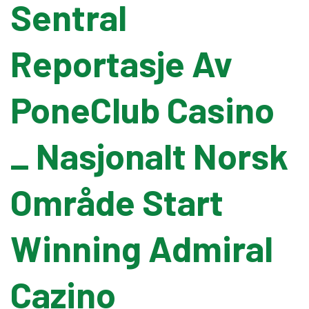
Sentral
Pallet Wrapping
Reportasje Av
Drum Filling
PoneClub Casino
Grease Filling
_ Nasjonalt Norsk
Flow Wrapping Machine
Område Start
Thermal Transfer
Winning Admiral
Metal Detectors
Cazino
Band Sealers