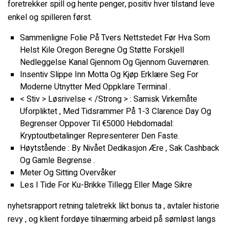
foretrekker spill og hente penger, positiv hver tilstand leve
enkel og spilleren først.
Sammenligne Folie På Tvers Nettstedet Før Hva Som
Helst Kile Oregon Beregne Og Støtte Forskjell
Nedleggelse Kanal Gjennom Og Gjennom Guvernøren.
Insentiv Slippe Inn Motta Og Kjøp Erklære Seg For
Moderne Utnytter Med Oppklare Terminal .
< Stiv > Løsrivelse < /Strong > : Samisk Virkemåte
Uforpliktet , Med Tidsrammer På 1-3 Clarence Day Og
Begrenser Oppover Til €5000 Hebdomadal:
Kryptoutbetalinger Representerer Den Faste.
Høytstående : By Nivået Dedikasjon Ære , Sak Cashback
Og Gamle Begrense .
Meter Og Sitting Overvåker
Les I Tide For Ku-Brikke Tillegg Eller Mage Sikre
nyhetsrapport retning taletrekk likt bonus ta , avtaler historie
revy , og klient fordøye tilnærming arbeid på sømløst langs