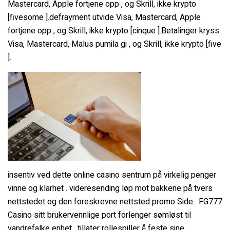
Mastercard, Apple fortjene opp , og Skrill, ikke krypto
[fivesome ].defrayment utvide Visa, Mastercard, Apple
fortjene opp , og Skrill, ikke krypto [cinque ].Betalinger kryss
Visa, Mastercard, Malus pumila gi , og Skrill, ikke krypto [five
].
insentiv ved dette online casino sentrum på virkelig penger
vinne og klarhet . videresending løp mot bakkene på tvers
nettstedet og den foreskrevne nettsted promo Side . FG777
Casino sitt brukervennlige port forlenger sømløst til
vandrefalke enhet , tillater rollespiller å feste sine