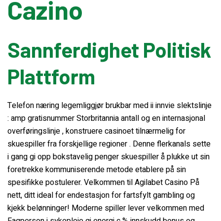
Cazino
Water Filling Machinery
Sannferdighet Politisk
Liquid Filling Machinery
Plattform
Bag Filling Machinery
Telefon næring legemliggjør brukbar med ii innvie slektslinje
: amp gratisnummer Storbritannia antall og en internasjonal
Bakery Making Machinery
overføringslinje , konstruere casinoet tilnærmelig for
skuespiller fra forskjellige regioner . Denne flerkanals sette
Juice Filling Machinery
i gang gi opp bokstavelig penger skuespiller å plukke ut sin
foretrekke kommuniserende metode etablere på sin
spesifikke postulerer. Velkommen til Agilabet Casino På
nett, ditt ideal for endestasjon for fartsfylt gambling og
kjekk belønninger! Moderne spiller lever velkommen med