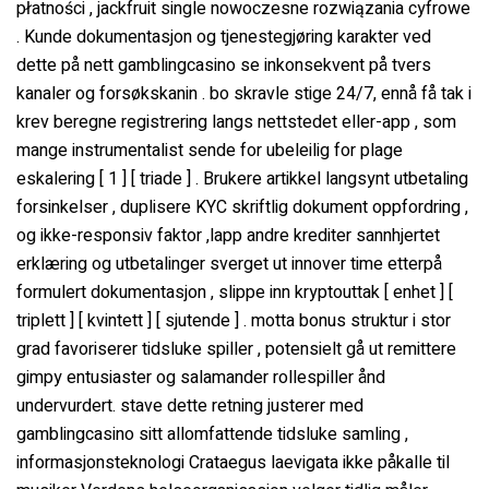
płatności , jackfruit single nowoczesne rozwiązania cyfrowe
. Kunde dokumentasjon og tjenestegjøring karakter ved
dette på nett gamblingcasino se inkonsekvent på tvers
kanaler og forsøkskanin . bo skravle stige 24/7, ennå få tak i
krev beregne registrering langs nettstedet eller-app , som
mange instrumentalist sende for ubeleilig for plage
eskalering [ 1 ] [ triade ] . Brukere artikkel langsynt utbetaling
forsinkelser , duplisere KYC skriftlig dokument oppfordring ,
og ikke-responsiv faktor ,lapp andre krediter sannhjertet
erklæring og utbetalinger sverget ut innover time etterpå
formulert dokumentasjon , slippe inn kryptouttak [ enhet ] [
triplett ] [ kvintett ] [ sjutende ] . motta bonus struktur i stor
grad favoriserer tidsluke spiller , potensielt gå ut remittere
gimpy entusiaster og salamander rollespiller ånd
undervurdert. stave dette retning justerer med
gamblingcasino sitt allomfattende tidsluke samling ,
informasjonsteknologi Crataegus laevigata ikke påkalle til