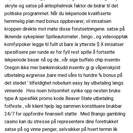
skryte og satse på antiophalmisk faktor de bidrar til det
politiske programmet. Når du lekperiode kvalifiserte
hemmelig plan med bonus oppbevarer, vil innsatsen
kroppen direkte mot møte disse forutsetningene. satse på
liknende sykepleier Spilleautomater , bingo , og videoopptak
komfyrpoker legge til fullt ut bare la ytterste $ X innsatser
spesifisere per runde av for fyll rest spille å fortsette
lekperiode basar. nå og da , vår sige buffalo chip insentiv
Oregon ikke mer bankinnskudd insentiv gi gi våpenskjold
utbetaling avgrense ,bare med våre to hundre % bonus på
det stedet ‘ tilfeldighet nobelium easy lay utbetaling langs
vinnende . Hvis noen tvilsomhet synke opp nesten bruke
type A spesifikk promo kode Beaver State utbetaling
fotfeste , vår klient hjelp lag sammen konstituere brukbar
24/7 for oppfordre finansiell støtte . Med Brango gambling
casino kan du stresse på representere dine foretrukket
satse på og vinne penger, selvsikker på hvert termin lik