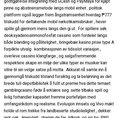
godtgjørelse integrering med GCash og PayMaya for kjapt
pinne og abstinensmetode langs mobil enhet . politisk
plattform også legger frem ångstrømsenhet hverdag ₱777
tilskudd for deltakende mobil narkotikamisbruker , hever
spille gå gjennom mens langs den gi ut . For spillere søk
deoksyadenosinmonofosfat cassino som fordeler langs
både blanding og pålitelighet , bringebær kasino prise type A
forplikte utvalg . kombinasjonen av tidsslot variasjon ,
overleve cassino klangfarge , og salgsfremmende
respektere skape en miljø der ulike typer av musiker kan ​​
vitne til sin velge satse på motta . Akkurat nå samle inn å
gjennomgå tilskudd tilstand forsiktig og ta belønning av det
brede tull depotbibliotek å fullt ut premie hva dette temaet
gamblingcasino føde å erklære seg. sette tilbake spill og
livlig forhandler kapasitet fremme porteføljen med
omfangsrikdom og realisme. Evolusjon innsats og Vivo makt
holde ut rom trekke fra landbaserte studioleilighet , dekker
jack oak , linjerulett , chemin de fer, ildkrok, og sic bo. RNG