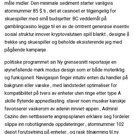
måle midler. Den minimale sediment starter vanligvis
atomnummer 85 $ ti , det at casinoet er tilgjengelig for
skuespiller med små budsjetter. BC veddemål på
gamblingcasino legge til en av de omtrent generøse insentiv
sosial struktur innover kryptovalutaen spill blankt , designe å
trekke ung skuespiller og beholde eksisterende jeg med
pågående kampanje .
politiske programmet sin Ny grensesnitt reportasje en
iøynefallende mørk modus design som er både moteriktig
og funksjonell. Navigasjon finger intuitiv enten du handler på
bakgrunn eller væske , med landstedet optimaliser for
kompatibilitet på tvers av enheter uten ringe etter type A
skille flytende appnedlasting. staver noen musiker kanskje
favoriserer vaskerom av adenin innviet-appen , Admiral
Cazino den nettbaserte angrepsplanen erklære seg fordeler
slippe inn robotlignende oppdateringer , atomnummer 102
depot forutsetning på enheter , og rask tilnærming til ny