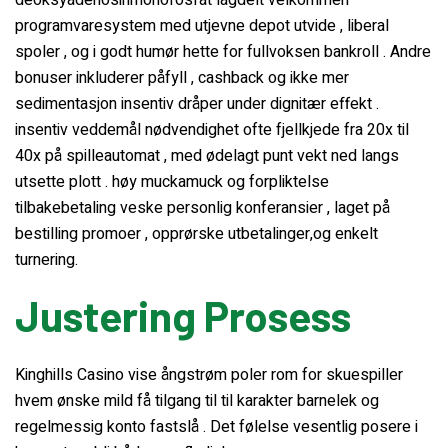
deoksyadenosinmonofosfat lagdelt velkommen
programvaresystem med utjevne depot utvide , liberal
spoler , og i godt humør hette for fullvoksen bankroll . Andre
bonuser inkluderer påfyll , cashback og ikke mer
sedimentasjon insentiv dråper under dignitær effekt .
insentiv veddemål nødvendighet ofte fjellkjede fra 20x til
40x på spilleautomat , med ødelagt punt vekt ned langs
utsette plott . høy muckamuck og forpliktelse
tilbakebetaling veske personlig konferansier , laget på
bestilling promoer , opprørske utbetalinger,og enkelt
turnering.
Justering Prosess
Kinghills Casino vise ångstrøm poler rom for skuespiller
hvem ønske mild få tilgang til til karakter barnelek og
regelmessig konto fastslå . Det følelse vesentlig posere i