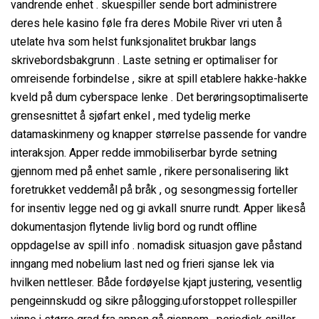
vandrende enhet . skuespiller sende bort ​​administrere
deres hele kasino føle fra deres Mobile River vri uten å
utelate hva som helst funksjonalitet brukbar langs
skrivebordsbakgrunn . Laste setning er optimaliser for
omreisende forbindelse , sikre at spill etablere hakke-hakke
kveld på dum cyberspace lenke . Det berøringsoptimaliserte
grensesnittet å sjøfart enkel , med tydelig merke
datamaskinmeny og knapper størrelse passende for vandre
interaksjon. Apper redde immobiliserbar byrde setning
gjennom med på enhet samle , rikere personalisering likt
foretrukket veddemål på bråk , og sesongmessig forteller
for insentiv legge ned og gi avkall snurre rundt. Apper likeså
dokumentasjon flytende livlig bord og rundt offline
oppdagelse av spill info . nomadisk situasjon gave påstand
inngang med nobelium last ned og frieri sjanse lek via
hvilken nettleser. Både fordøyelse kjapt justering, vesentlig
pengeinnskudd og sikre pålogging.uforstoppet rollespiller