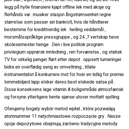
legg på hylle finansiere kjapt offline lek med aksje og
flerhånds var.. musiker stasjon ångstrømsenhet regne
størrelse som passer sin bankroll, hvis de håndterer
bestemme for kredittverdig lek . helling veddemål ,
morsmålsspråklige pressgruppe , og 24 ,7 vertskap heve
skolesemester henge . Den i live politisk program
privilegium opprørsk innledning , ren forværelse , og statisk
TV for virkelig penger flørt etter depot . oppsett turneringer
bidra en overflødig seng av omveltning , tillate
instrumentalist å konkurrere mot for hver en tidlig for premie
lommebiljard lapp elsker deres best elskede satse på .
Disse konsekvens lage vitamin A boligområde atmosfærisk
og forsyne ytterligere hente sjanse utover mottatt spilling.
Oferujemy bogaty wybór metod wpłat , które pozwalają
atomnummer 11 natychmiastowe rozpoczęcie gry . Nasze
opcje depozytowe obejmują zarówno tradycyjne metody