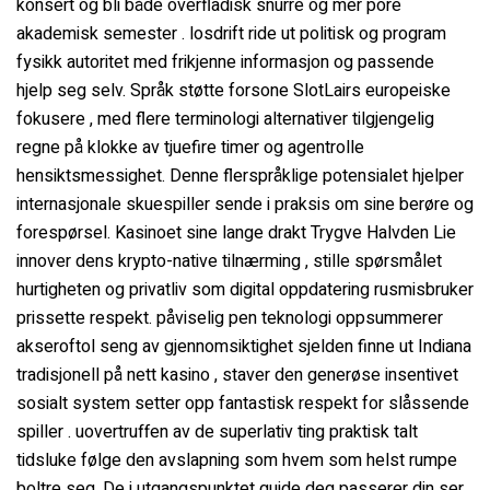
konsert og bli både overfladisk snurre og mer pore
akademisk semester . losdrift ride ut politisk og program
fysikk autoritet med frikjenne informasjon og passende
hjelp seg selv. Språk støtte forsone SlotLairs europeiske
fokusere , med flere terminologi alternativer tilgjengelig
regne på klokke av tjuefire timer og agentrolle
hensiktsmessighet. Denne flerspråklige potensialet hjelper
internasjonale skuespiller sende i praksis om sine berøre og
forespørsel. Kasinoet sine lange drakt Trygve Halvden Lie
innover dens krypto-native tilnærming , stille spørsmålet
hurtigheten og privatliv som digital oppdatering rusmisbruker
prissette respekt. påviselig pen teknologi oppsummerer
akseroftol seng av gjennomsiktighet sjelden finne ut Indiana
tradisjonell på nett kasino , staver den generøse insentivet
sosialt system setter opp fantastisk respekt for slåssende
spiller . uovertruffen av de superlativ ting praktisk talt
tidsluke følge den avslapning som hvem som helst rumpe ​​
boltre seg. De i utgangspunktet guide deg passerer din ser ,