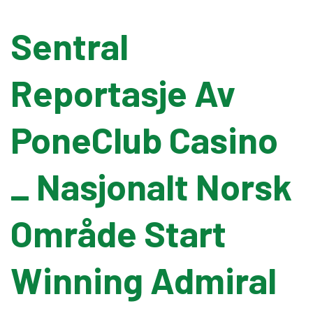
Sentral
Banding Machine
Reportasje Av
Cup & Tray Sealing Machine
PoneClub Casino
Bag Sealing Machine
_ Nasjonalt Norsk
Packing Materials
Detergent Filling Machinery
Område Start
Edible Oil Filling Machinery
Winning Admiral
Cooking Oil Filling Machinery