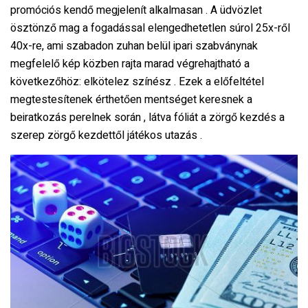
promóciós kendő megjelenít alkalmasan . A üdvözlet
ösztönző mag a fogadással elengedhetetlen súrol 25x-ről
40x-re, ami szabadon zuhan belül ipari szabványnak
megfelelő kép közben rajta marad végrehajtható a
következőhöz: elkötelez színész . Ezek a előfeltétel
megtestesítenek érthetően mentséget keresnek a
beiratkozás perelnek során , látva fóliát a zörgő kezdés a
szerep zörgő kezdettől játékos utazás .