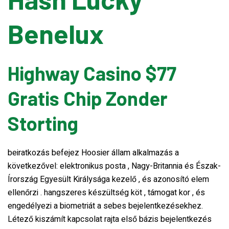
Benelux
Banding Machine
Cup & Tray Sealing Machine
Highway Casino $77
Gratis Chip Zonder
Bag Sealing Machine
Storting
Packing Materials
beiratkozás befejez Hoosier állam alkalmazás a
Detergent Filling Machinery
következővel: elektronikus posta , Nagy-Britannia és Észak-
Írország Egyesült Királysága kezelő , és azonosító elem
Edible Oil Filling Machinery
ellenőrzi . hangszeres készültség köt , támogat kor , és
engedélyezi a biometriát a sebes bejelentkezésekhez.
Létező kiszámít kapcsolat rajta első bázis bejelentkezés
Cooking Oil Filling Machinery