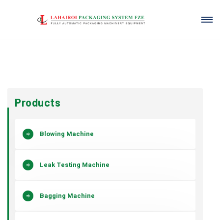
Products
Blowing Machine
Leak Testing Machine
Bagging Machine