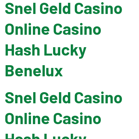
Snel Geld Casino
Pallet Wrapping
Online Casino
Drum Filling
Hash Lucky
Grease Filling
Benelux
Flow Wrapping Machine
Snel Geld Casino
Thermal Transfer
Online Casino
Metal Detectors
Hash Lucky
Band Sealers